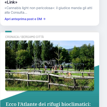
«Link»
«Cannabis light non pericolosa»: il giudice manda gli atti
alla Consulta...
Apri anteprima post e DM →