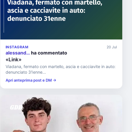
INSTAGRAM
20 Jul
alessand…
ha commentato
«Link»
Viadana, fermato con martello, ascia e cacciavite in auto:
denunciato 31enne...
Apri anteprima post e DM →