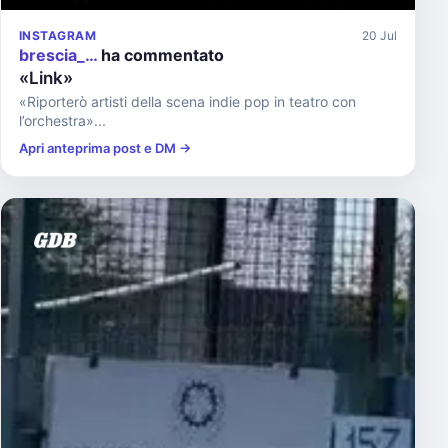
INSTAGRAM
20 Jul
brescia_…
ha commentato
«Link»
«Riporterò artisti della scena indie pop in teatro con
l’orchestra»...
Apri anteprima post e DM →