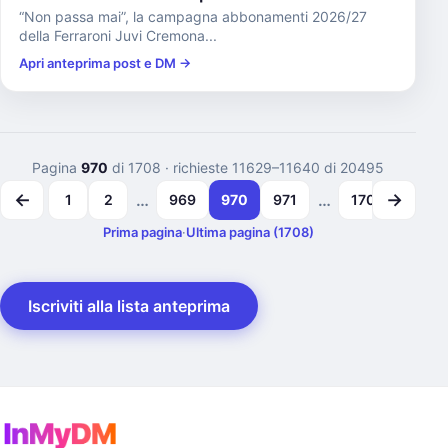
“Non passa mai”, la campagna abbonamenti 2026/27
della Ferraroni Juvi Cremona...
Apri anteprima post e DM →
Pagina
970
di 1708
· richieste 11629–11640 di 20495
←
→
…
…
1
2
969
970
971
1707
1708
Prima pagina
·
Ultima pagina (1708)
Iscriviti alla lista anteprima