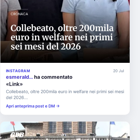
INSTAGRAM
20 Jul
esmerald…
ha commentato
«Link»
Collebeato, oltre 200mila euro in welfare nei primi sei mesi
del 2026...
Apri anteprima post e DM →