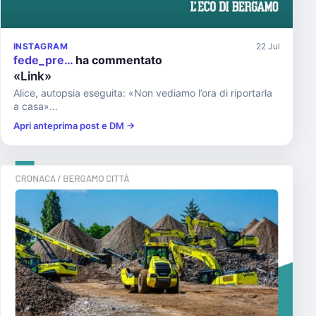
INSTAGRAM
22 Jul
fede_pre…
ha commentato
«Link»
Alice, autopsia eseguita: «Non vediamo l’ora di riportarla
a casa»...
Apri anteprima post e DM →