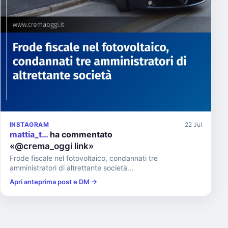
INSTAGRAM
22 Jul
mattia_t…
ha commentato
«@crema_oggi link»
Frode fiscale nel fotovoltaico, condannati tre
amministratori di altrettante società...
Apri anteprima post e DM →