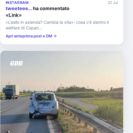
INSTAGRAM
22 Jul
tweeteee…
ha commentato
«Link»
«L’asilo in azienda? Cambia la vita»: cosa c’è dentro il
welfare di Copan...
Apri anteprima post e DM →