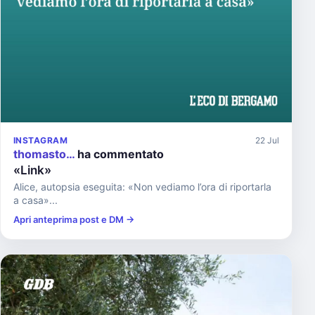
INSTAGRAM
22 Jul
thomasto…
ha commentato
«Link»
Alice, autopsia eseguita: «Non vediamo l’ora di riportarla
a casa»...
Apri anteprima post e DM →