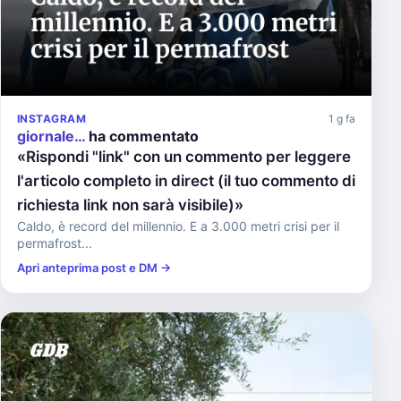
INSTAGRAM
1 g fa
giornale…
ha commentato
«Rispondi "link" con un commento per leggere
l'articolo completo in direct (il tuo commento di
richiesta link non sarà visibile)»
Caldo, è record del millennio. E a 3.000 metri crisi per il
permafrost...
Apri anteprima post e DM →