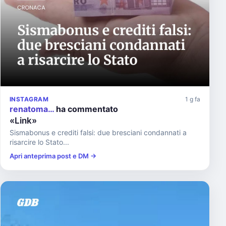
INSTAGRAM
1 g fa
renatoma…
ha commentato
«Link»
Sismabonus e crediti falsi: due bresciani condannati a
risarcire lo Stato...
Apri anteprima post e DM →