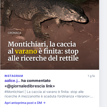
INSTAGRAM
1 g fa
aalice.j…
ha commentato
«@giornaledibrescia link»
#Montichiari | La caccia al varano è finita: stop alle
ricerche A mezzanotte è scaduta l’ordinanza «Varano»:
terminano ...
Apri anteprima post e DM →