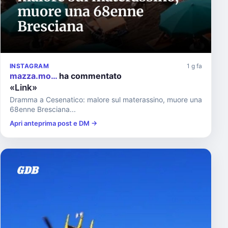
INSTAGRAM
1 g fa
mazza.mo…
ha commentato
«Link»
Dramma a Cesenatico: malore sul materassino, muore una
68enne Bresciana...
Apri anteprima post e DM →