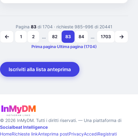
Pagina
83
di 1704
· richieste 985–996 di 20441
←
→
…
…
1
2
82
83
84
1703
1704
Prima pagina
·
Ultima pagina (1704)
Iscriviti alla lista anteprima
© 2026 InMyDM. Tutti i diritti riservati. — Una piattaforma di
Socialbeat Intelligence
Home
Richieste link
Anteprima post
Privacy
Accedi
Registrati