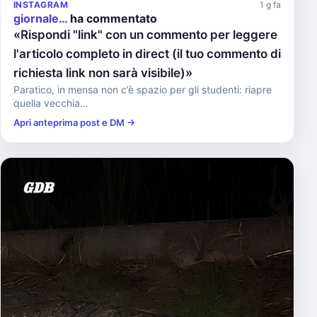
INSTAGRAM
1 g fa
giornale…
ha commentato
«Rispondi "link" con un commento per leggere
l'articolo completo in direct (il tuo commento di
richiesta link non sarà visibile)»
Paratico, in mensa non c’è spazio per gli studenti: riapre
quella vecchia...
Apri anteprima post e DM →