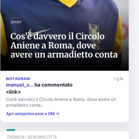
INSTAGRAM
1 g fa
manuel_c…
ha commentato
«link»
Cos’è davvero il Circolo Aniene a Roma, dove avere un
armadietto conta...
Apri anteprima post e DM →