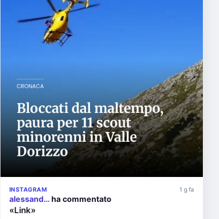
INSTAGRAM
1 g fa
alessand…
ha commentato
«Link»