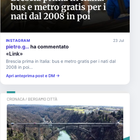
INSTAGRAM
23 Jul
pietro.g…
ha commentato
«Link»
Brescia prima in Italia: bus e metro gratis per i nati dal
2008 in poi...
Apri anteprima post e DM →