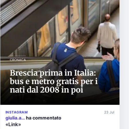
INSTAGRAM
23 Jul
giulia.a…
ha commentato
«Link»