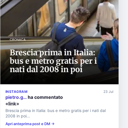
INSTAGRAM
23 Jul
pietro.g…
ha commentato
«link»
Brescia prima in Italia: bus e metro gratis per i nati dal
2008 in poi...
Apri anteprima post e DM →