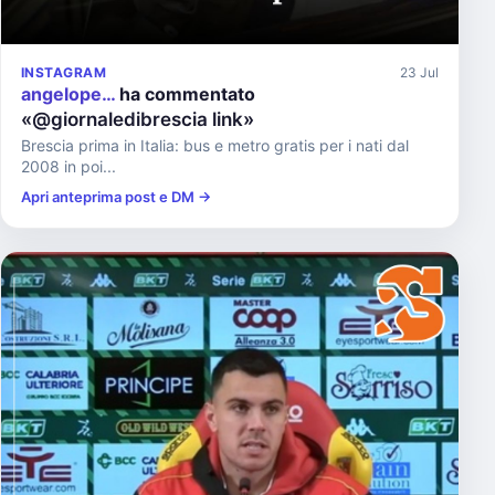
INSTAGRAM
23 Jul
angelope…
ha commentato
«@giornaledibrescia link»
Brescia prima in Italia: bus e metro gratis per i nati dal
2008 in poi...
Apri anteprima post e DM →