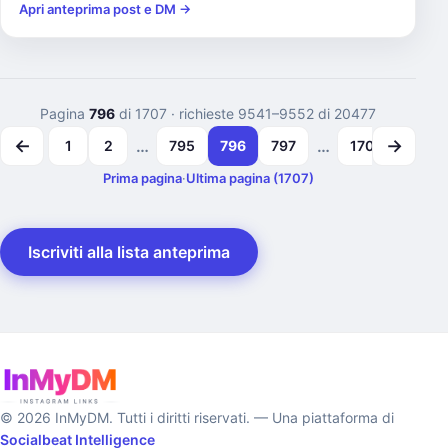
Apri anteprima post e DM →
Pagina
796
di 1707
· richieste 9541–9552 di 20477
←
→
…
…
1
2
795
796
797
1706
1707
Prima pagina
·
Ultima pagina (1707)
Iscriviti alla lista anteprima
© 2026 InMyDM. Tutti i diritti riservati. — Una piattaforma di
Socialbeat Intelligence