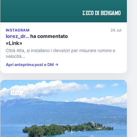
INSTAGRAM
24 Jul
lorez_dr…
ha commentato
«Link»
Città Alta, si installano i rilevatori per misurare rumore e
velocità...
Apri anteprima post e DM →