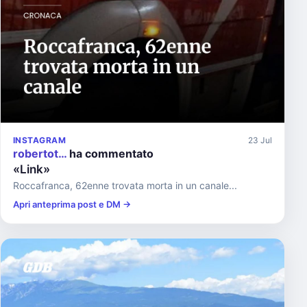
INSTAGRAM
23 Jul
robertot…
ha commentato
«Link»
Roccafranca, 62enne trovata morta in un canale...
Apri anteprima post e DM →