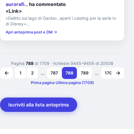
aurorafi…
ha commentato
«Link»
«Delitto sul lago di Garda», aperti i casting per la serie tv
di Disney+...
Apri anteprima post e DM →
Pagina
788
di 1709
· richieste 9445–9456 di 20508
←
→
…
…
1
2
787
788
789
1708
1709
Prima pagina
·
Ultima pagina (1709)
Iscriviti alla lista anteprima