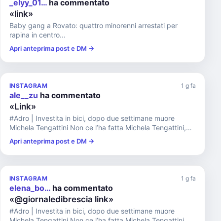
_elyy_01…
ha commentato
«link»
Baby gang a Rovato: quattro minorenni arrestati per
rapina in centro...
Apri anteprima post e DM →
INSTAGRAM
1 g fa
ale__zu
ha commentato
«Link»
#Adro | Investita in bici, dopo due settimane muore
Michela Tengattini Non ce l’ha fatta Michela Tengattini,
investita ...
Apri anteprima post e DM →
INSTAGRAM
1 g fa
elena_bo…
ha commentato
«@giornaledibrescia link»
#Adro | Investita in bici, dopo due settimane muore
Michela Tengattini Non ce l’ha fatta Michela Tengattini,