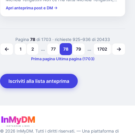
investita ...
Apri anteprima post e DM →
Pagina
78
di 1703
· richieste 925–936 di 20433
←
→
…
…
1
2
77
78
79
1702
1703
Prima pagina
·
Ultima pagina (1703)
Iscriviti alla lista anteprima
© 2026 InMyDM. Tutti i diritti riservati. — Una piattaforma di