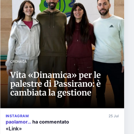
INSTAGRAM
25 Jul
paolamor…
ha commentato
«Link»