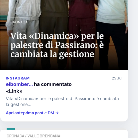
INSTAGRAM
25 Jul
elbomber…
ha commentato
«Link»
Vita «Dinamica» per le palestre di Passirano: è cambiata
la gestione...
Apri anteprima post e DM →