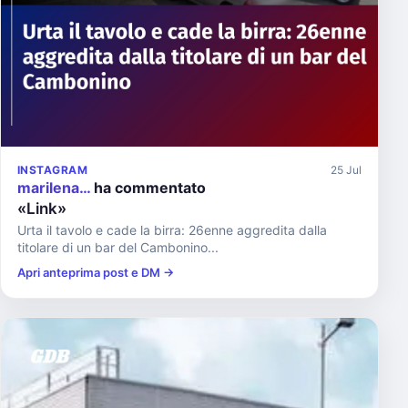
INSTAGRAM
25 Jul
marilena…
ha commentato
«Link»
Urta il tavolo e cade la birra: 26enne aggredita dalla
titolare di un bar del Cambonino...
Apri anteprima post e DM →