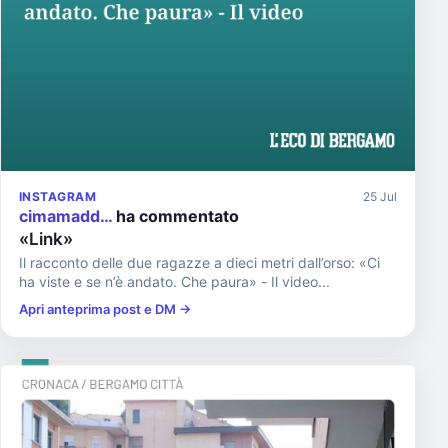
INSTAGRAM
25 Jul
cimamadd…
ha commentato
«Link»
Il racconto delle due ragazze a dieci metri dall’orso: «Ci
ha viste e se n’è andato. Che paura» - Il video...
Apri anteprima post e DM →