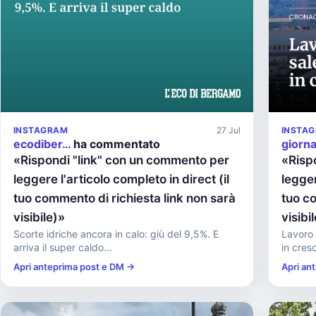
INSTAGRAM
27 Jul
INSTA
ecodiber…
ha commentato
giorn
«Rispondi "link" con un commento per
«Risp
leggere l'articolo completo in direct (il
legger
tuo commento di richiesta link non sarà
tuo co
visibile)»
visibi
Scorte idriche ancora in calo: giù del 9,5%. E
Lavoro e
arriva il super caldo...
in cresc
Apri anteprima post e DM →
Apri an