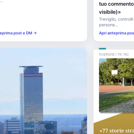
..
tuo commento d
visibile)»
Treviglio, controll
persone...
teprima post e DM →
Apri anteprima po