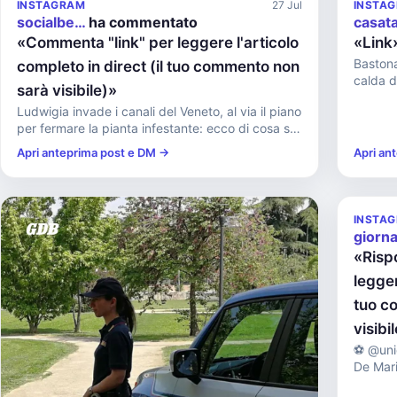
INSTAGRAM
27 Jul
INSTA
socialbe…
ha commentato
casat
«Commenta "link" per leggere l'articolo
«Link
Bastona
completo in direct (il tuo commento non
calda de
sarà visibile)»
Ludwigia invade i canali del Veneto, al via il piano
per fermare la pianta infestante: ecco di cosa si
tratta...
Apri anteprima post e DM →
Apri an
INSTA
giorn
«Risp
legger
tuo co
visibi
⚽️ @uni
De Maria e Marras I
trequart