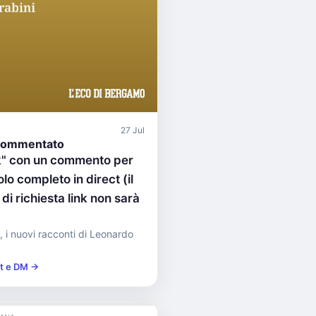
27 Jul
commentato
nk" con un commento per
olo completo in direct (il
i richiesta link non sarà
, i nuovi racconti di Leonardo
st e DM →