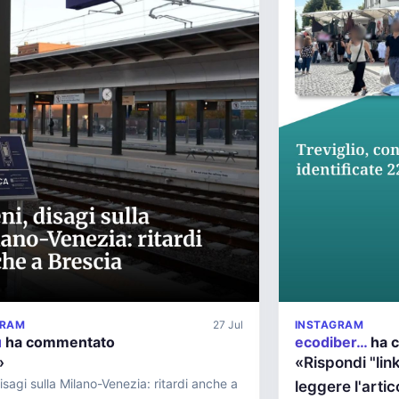
GRAM
27 Jul
INSTAGRAM
u
ha commentato
ecodiber…
ha 
»
«Rispondi "li
disagi sulla Milano-Venezia: ritardi anche a
leggere l'artic