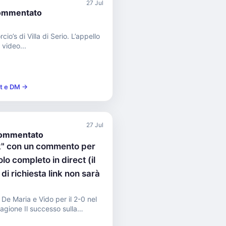
27 Jul
ommentato
io’s di Villa di Serio. L’appello
l video...
st e DM →
27 Jul
ommentato
nk" con un commento per
olo completo in direct (il
i richiesta link non sarà
De Maria e Vido per il 2-0 nel
uccesso sulla
i. Buon...