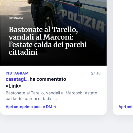
INSTAGRAM
27 Jul
casatagl…
ha commentato
«Link»
Bastonate al Tarello, vandali al Marconi: l’estate
calda dei parchi cittadini...
Apri anteprima post e DM →
Apri an