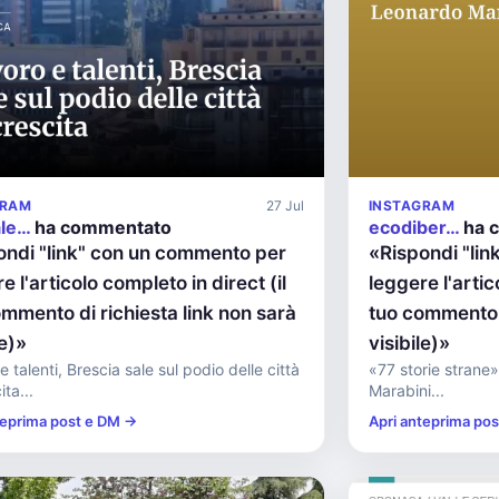
GRAM
27 Jul
INSTAGRAM
ale…
ha commentato
ecodiber…
ha 
ondi "link" con un commento per
«Rispondi "li
e l'articolo completo in direct (il
leggere l'artic
mmento di richiesta link non sarà
tuo commento d
le)»
visibile)»
 talenti, Brescia sale sul podio delle città
«77 storie strane»
ita...
Marabini...
teprima post e DM →
Apri anteprima po