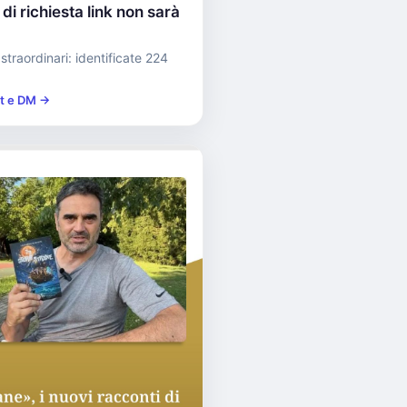
i richiesta link non sarà
i straordinari: identificate 224
st e DM →