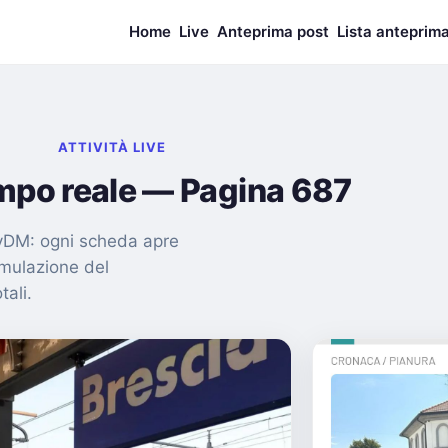
Home
Live
Anteprima post
Lista anteprim
ATTIVITÀ LIVE
empo reale — Pagina 687
nMyDM: ogni scheda apre
imulazione del
tali.