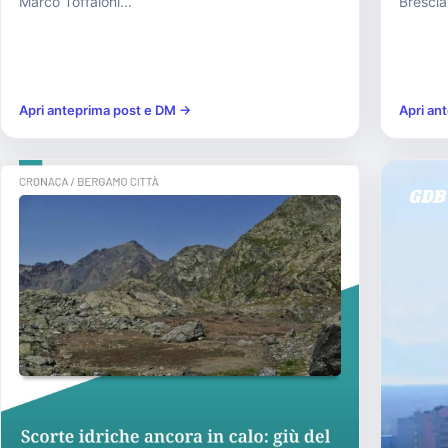
Marco Toffaloni...
Brescia.
Apri anteprima post e DM →
Apri an