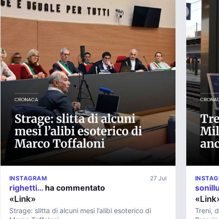
INSTAGRAM
27 Jul
INSTA
righetti…
ha commentato
sonill
«Link»
«Link
Strage: slitta di alcuni mesi l’alibi esoterico di
Treni, 