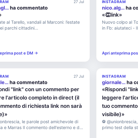
GRAM
27 Jul
INSTAGRAM
agl…
ha commentato
nico.alg…
ha c
»
«👏link»
te al Tarello, vandali al Marconi: l’estate
Nuovo colpo al Torc
i parchi cittadini...
in Fb: aiutateci - I
teprima post e DM →
Apri anteprima po
GRAM
27 Jul
INSTAGRAM
ale…
ha commentato
giornale…
ha c
ondi "link" con un commento per
«Rispondi "li
e l'articolo completo in direct (il
leggere l'artic
mmento di richiesta link non sarà
tuo commento d
le)»
visibile)»
onbrescia, le parole post amichevole di
⚽️ @unionbrescia, 
l commento dell'esterno e del
primo test della stagione Il s
ista al termine...
selezione dilettant