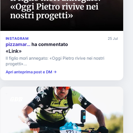
INSTAGRAM
25 Jul
pizzamar…
ha commentato
«Link»
Il figlio morì annegato: «Oggi Pietro rivive nei nostri
progetti»...
Apri anteprima post e DM →