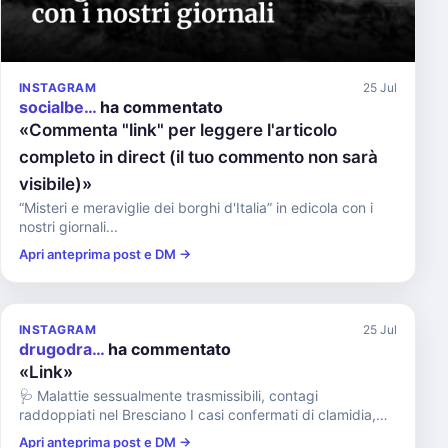
INSTAGRAM
25 Jul
socialbe…
ha commentato
«Commenta "link" per leggere l'articolo
completo in direct (il tuo commento non sarà
visibile)»
“Misteri e meraviglie dei borghi d'Italia” in edicola con i
nostri giornali...
Apri anteprima post e DM →
INSTAGRAM
25 Jul
drugodra…
ha commentato
«Link»
🩺 Malattie sessualmente trasmissibili, contagi
raddoppiati nel Bresciano I casi confermati di clamidia,
gonorrea, Mpox ...
Apri anteprima post e DM →