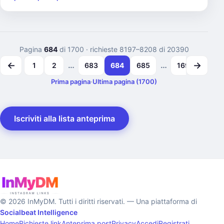
Pagina
684
di 1700
· richieste 8197–8208 di 20390
←
→
…
…
1
2
683
684
685
1699
1700
Prima pagina
·
Ultima pagina (1700)
Iscriviti alla lista anteprima
© 2026 InMyDM. Tutti i diritti riservati. — Una piattaforma di
Socialbeat Intelligence
Home
Richieste link
Anteprima post
Privacy
Accedi
Registrati