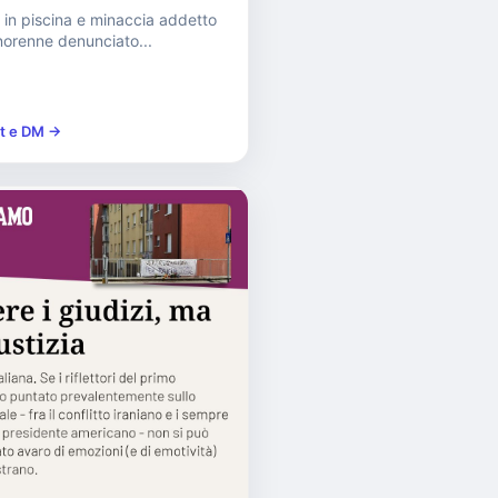
 in piscina e minaccia addetto
inorenne denunciato...
st e DM →