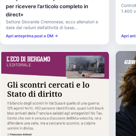
Controll
per ricevere l’articolo completo in
1.400 vi
direct»
Settore Giovanile Cremonese, ecco allenatori e
date dei raduni dell’attività di base...
Apri anteprima post e DM →
Apri an