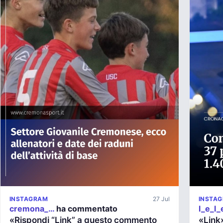
INSTAGRAM
27 Jul
INSTA
cremona_…
ha commentato
l_e_l
«Rispondi “Link” a questo commento
«Link