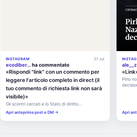
INSTAGRAM
27 Jul
INSTA
ecodiber…
ha commentato
ale__
«Rispondi "link" con un commento per
«Link
Pirlo no
leggere l'articolo completo in direct (il
decisio
tuo commento di richiesta link non sarà
visibile)»
Gli scontri cercati e lo Stato di diritto...
Apri anteprima post e DM →
Apri an