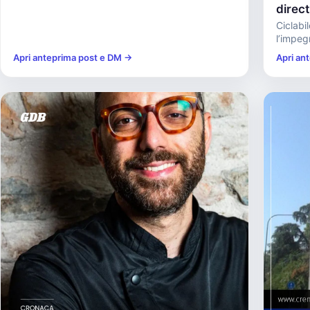
direc
Ciclabi
l’impegn
Apri anteprima post e DM →
Apri an