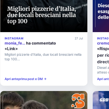
INSTAGRAM
27 Jul
INSTA
monia_fe…
ha commentato
crem
«Link»
«Risp
Migliori pizzerie d’Italia, due locali bresciani nella
per ri
top 100...
direc
Diesel 
atteso o
Apri anteprima post e DM →
Apri an