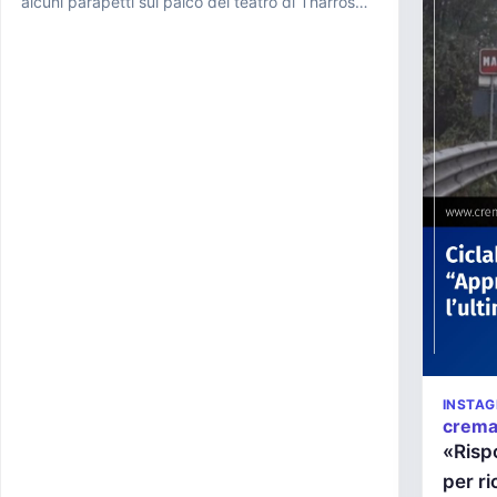
alcuni parapetti sul palco del teatro di Tharros
dove stava per iniziare ...
INSTA
crem
«Risp
per ri