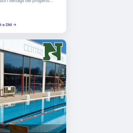
tti i dettagli del progetto...
st e DM →