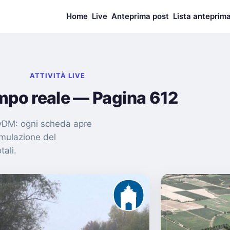
Home
Live
Anteprima post
Lista anteprim
ATTIVITÀ LIVE
empo reale — Pagina 612
nMyDM: ogni scheda apre
imulazione del
tali.