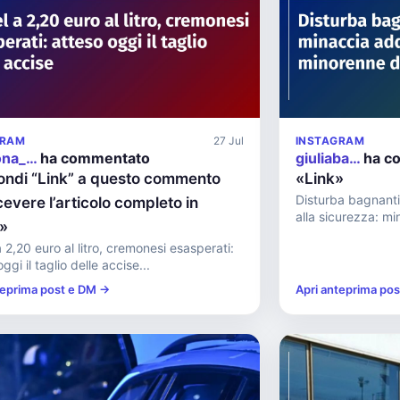
GRAM
27 Jul
INSTAGRAM
ona_…
ha commentato
giuliaba…
ha c
ondi “Link” a questo commento
«Link»
Disturba bagnanti
cevere l’articolo completo in
alla sicurezza: m
t»
a 2,20 euro al litro, cremonesi esasperati:
ggi il taglio delle accise...
teprima post e DM →
Apri anteprima po