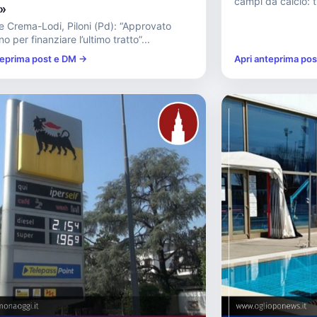
campi da calcio: tu
t»
le Crema-Lodi, Piloni (Pd): “Approvato
o per finanziare l’ultimo tratto”...
teprima post e DM →
Apri anteprima po