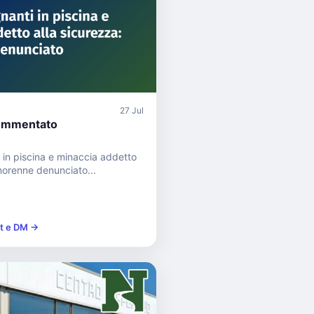
27 Jul
ommentato
 in piscina e minaccia addetto
inorenne denunciato...
st e DM →