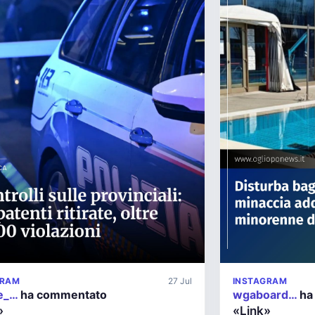
GRAM
27 Jul
INSTAGRAM
_e_…
ha commentato
wgaboard…
ha
»
«Link»