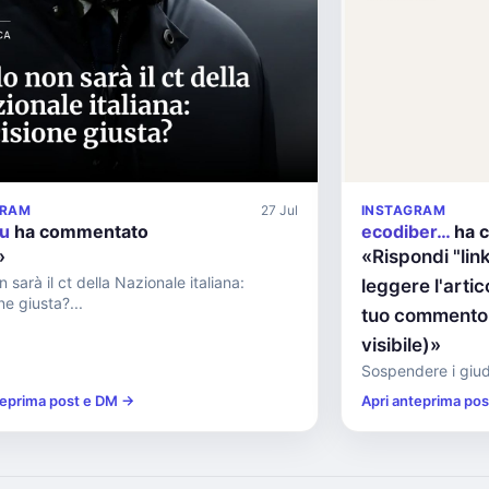
GRAM
27 Jul
INSTAGRAM
zu
ha commentato
ecodiber…
ha 
»
«Rispondi "li
n sarà il ct della Nazionale italiana:
leggere l'artic
ne giusta?...
tuo commento d
visibile)»
Sospendere i giudi
teprima post e DM →
Apri anteprima po