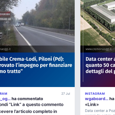
GRAM
27 Jul
INSTAGRAM
a_og…
ha commentato
wgaboard…
ha
ondi “Link” a questo commento
«Link»
Data center a Po
cevere l’articolo completo in