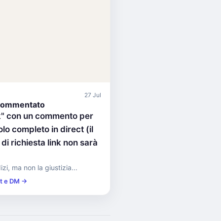
27 Jul
commentato
nk" con un commento per
olo completo in direct (il
i richiesta link non sarà
zi, ma non la giustizia...
st e DM →