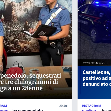
GRAM
29 Jul
INSTAGRAM
nemu…
ha commentato
paolina_…
ha c