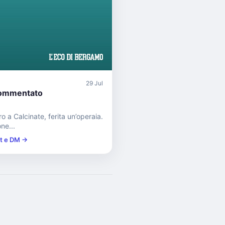
29 Jul
ommentato
ro a Calcinate, ferita un’operaia.
ne...
st e DM →