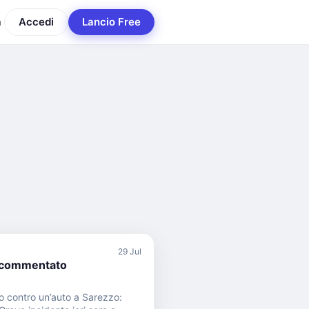
a
Accedi
Lancio Free
29 Jul
commentato
to contro un’auto a Sarezzo: