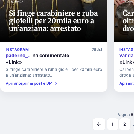
INSTAGRAM
29 Jul
INSTA
paderno_…
ha commentato
vanda
«Link»
«Link
Si finge carabiniere e ruba gioielli per 20mila euro
Carpene
a un’anziana: arrestato...
droga a
Apri anteprima post e DM →
Apri an
Pagina
5
←
1
2