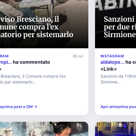
GRAM
29 Jul
INSTAGRAM
mpi…
ha commentato
aidalope…
ha 
»
«Link»
 Bresciano, il Comune compra l’ex
Sanzioni da 118mil
io per sistemarlo...
Sirmione...
teprima post e DM →
Apri anteprima po