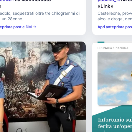
»
«Link»
dolo, sequestrati oltre tre chilogrammi di
Castelleone, prov
 un 28enne...
alcol e droga, den
teprima post e DM →
Apri anteprima po