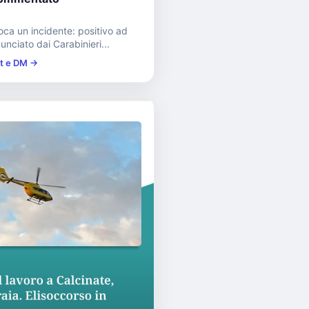
oca un incidente: positivo ad
unciato dai Carabinieri...
st e DM →