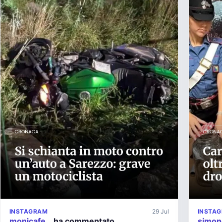
INSTAGRAM
29 Jul
INSTA
monicafe…
ha commentato
simo