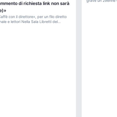
grave un 29enne Grave incidente ieri sera a
mmento di richiesta link non sarà
Ponte Zanano di S
le)»
ffè con il direttore», per un filo diretto
ttori Nella Sala Libretti del
 di Brescia si...