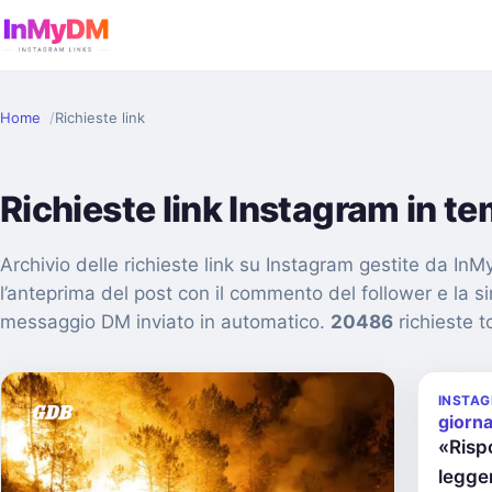
Home
Richieste link
Richieste link Instagram in t
Archivio delle richieste link su Instagram gestite da I
l’anteprima del post con il commento del follower e la s
messaggio DM inviato in automatico.
20486
richieste to
INSTA
giorn
«Risp
legger