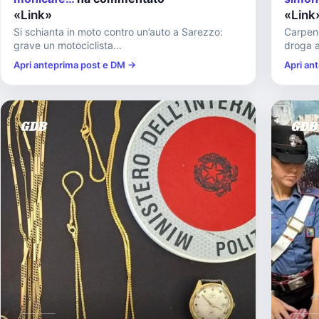
«Link»
«Link
Si schianta in moto contro un’auto a Sarezzo:
Carpene
grave un motociclista...
droga a
Apri anteprima post e DM →
Apri an