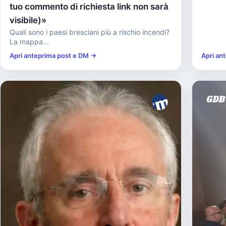
tuo commento di richiesta link non sarà
visibile)»
Quali sono i paesi bresciani più a rischio incendi?
La mappa...
Apri anteprima post e DM →
Apri an