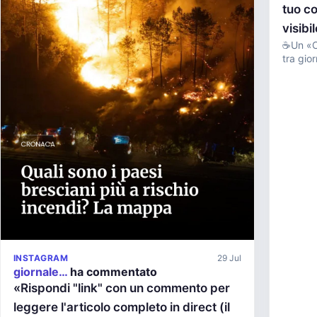
tuo co
visibi
☕Un «Ca
tra giornale e le
Giornale
INSTAGRAM
29 Jul
giornale…
ha commentato
«Rispondi "link" con un commento per
leggere l'articolo completo in direct (il