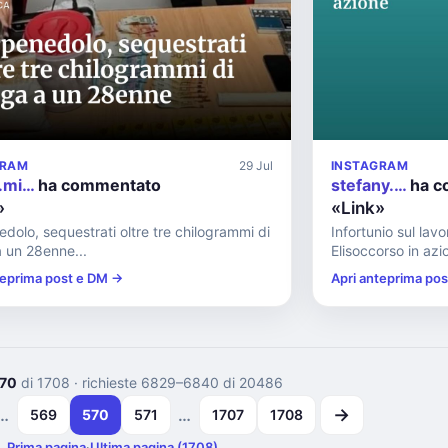
GRAM
29 Jul
INSTAGRAM
.mi…
ha commentato
stefany.…
ha c
»
«Link»
dolo, sequestrati oltre tre chilogrammi di
Infortunio sul lavo
 un 28enne...
Elisoccorso in azio
teprima post e DM →
Apri anteprima po
70
di 1708
· richieste 6829–6840 di 20486
→
…
…
569
570
571
1707
1708
Prima pagina
·
Ultima pagina (1708)