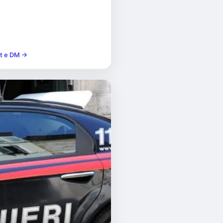
st e DM →