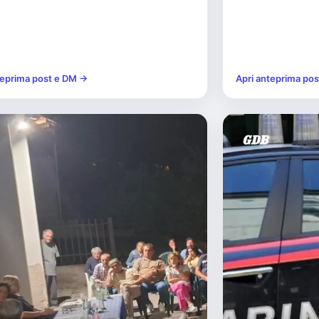
teprima post e DM →
Apri anteprima po