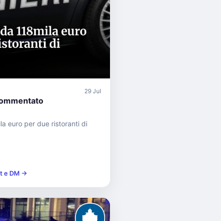
29 Jul
commentato
a euro per due ristoranti di
st e DM →