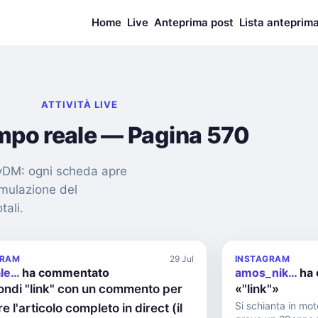
Home
Live
Anteprima post
Lista anteprim
ATTIVITÀ LIVE
empo reale — Pagina 570
nMyDM: ogni scheda apre
imulazione del
tali.
GRAM
29 Jul
INSTAGRAM
ale…
ha commentato
amos_nik…
ha 
ondi "link" con un commento per
«"link"»
Si schianta in mo
e l'articolo completo in direct (il