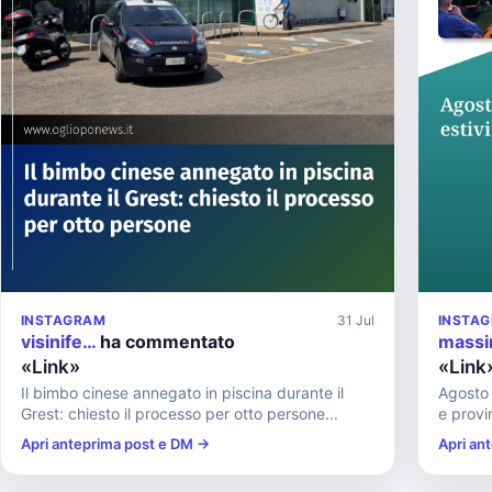
INSTAGRAM
31 Jul
INSTA
visinife…
ha commentato
mass
«Link»
«Link
Il bimbo cinese annegato in piscina durante il
Agosto 
Grest: chiesto il processo per otto persone...
e provin
Apri anteprima post e DM →
Apri an