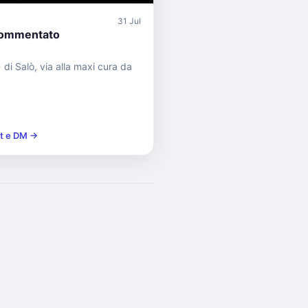
31 Jul
ommentato
 di Salò, via alla maxi cura da
st e DM →