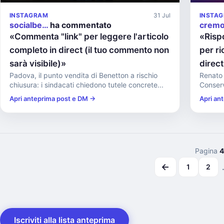
INSTAGRAM
31 Jul
INSTA
socialbe…
ha commentato
crem
«Commenta "link" per leggere l'articolo
«Risp
completo in direct (il tuo commento non
per ri
sarà visibile)»
direc
Padova, il punto vendita di Benetton a rischio
Renato 
chiusura: i sindacati chiedono tutele concrete...
Conserv
Apri anteprima post e DM →
Apri an
Pagina
4
←
1
2
Iscriviti alla lista anteprima