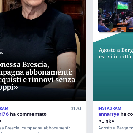
GRAM
31 Jul
INSTAGRAM
nl76
ha commentato
annarrye
ha c
»
«Link»
sa Brescia, campagna abbonamenti:
Agosto a Bergamo?