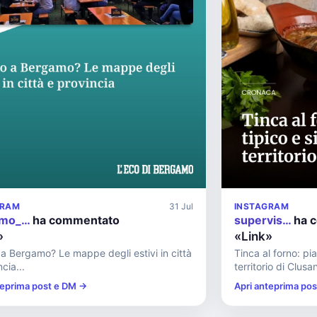
GRAM
31 Jul
INSTAGRAM
imo_…
ha commentato
supervis…
ha 
»
«Link»
a Bergamo? Le mappe degli estivi in città
Tinca al forno: pi
cia...
territorio di Clusan
teprima post e DM →
Apri anteprima po