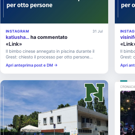
INSTAGRAM
31 Jul
INSTA
katiusha…
ha commentato
visini
«Link»
«Link
Il bimbo cinese annegato in piscina durante il
Il bimb
Grest: chiesto il processo per otto persone...
Grest: 
Apri anteprima post e DM →
Apri an