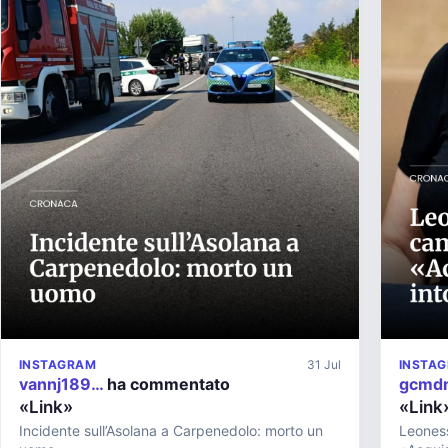
INSTAGRAM
31 Jul
INSTA
vannj189…
ha commentato
gcmd
«Link»
«Link
Incidente sull’Asolana a Carpenedolo: morto un
Leones