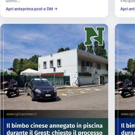
uomo...
«Acquis
Apri anteprima post e DM →
Apri an