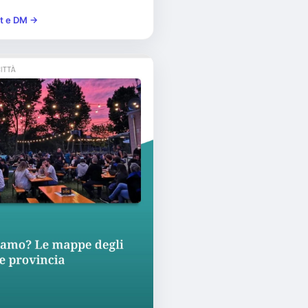
st e DM →