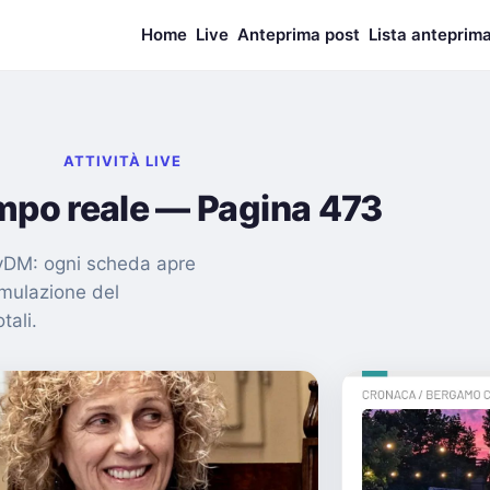
Home
Live
Anteprima post
Lista anteprim
ATTIVITÀ LIVE
empo reale — Pagina 473
nMyDM: ogni scheda apre
imulazione del
tali.