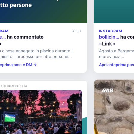
GRAM
31 Jul
INSTAGRAM
fe…
ha commentato
bollicin…
ha co
»
«Link»
o cinese annegato in piscina durante il
Agosto a Bergamo?
chiesto il processo per otto persone...
e provincia...
teprima post e DM →
Apri anteprima po