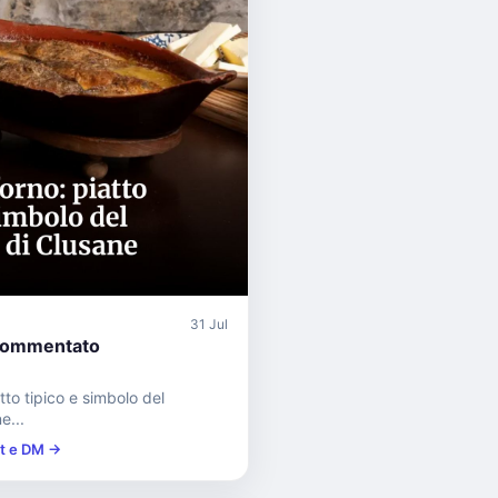
31 Jul
commentato
atto tipico e simbolo del
e...
st e DM →