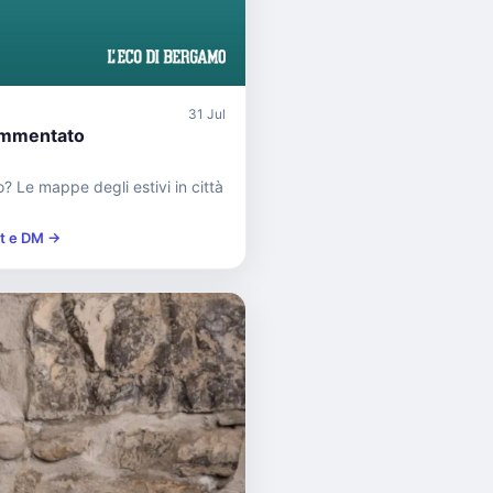
31 Jul
mmentato
 Le mappe degli estivi in città
st e DM →