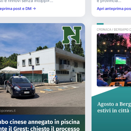
ti e rinnovi senza intoppi»...
e provincia...
teprima post e DM →
Apri anteprima po