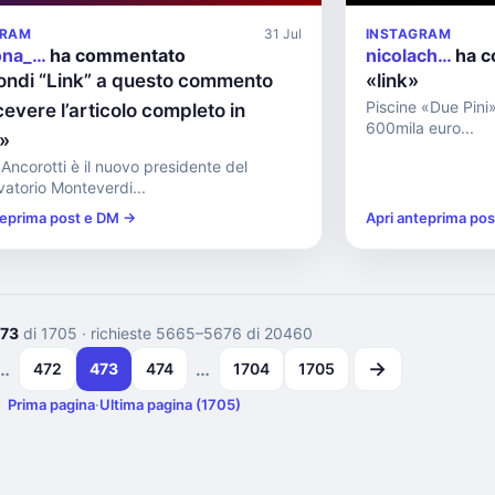
GRAM
31 Jul
INSTAGRAM
ona_…
ha commentato
nicolach…
ha c
ondi “Link” a questo commento
«link»
Piscine «Due Pini»
cevere l’articolo completo in
600mila euro...
t»
Ancorotti è il nuovo presidente del
atorio Monteverdi...
teprima post e DM →
Apri anteprima po
73
di 1705
· richieste 5665–5676 di 20460
→
…
…
472
473
474
1704
1705
Prima pagina
·
Ultima pagina (1705)