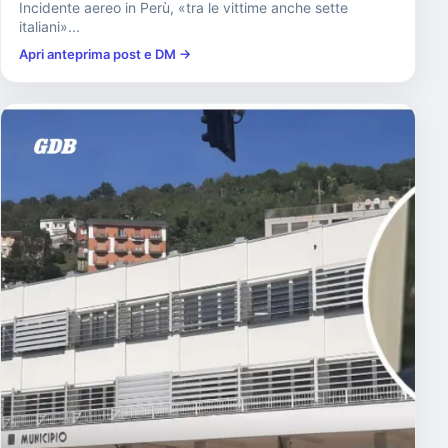
Incidente aereo in Perù, «tra le vittime anche sette
italiani»...
Apri anteprima post e DM →