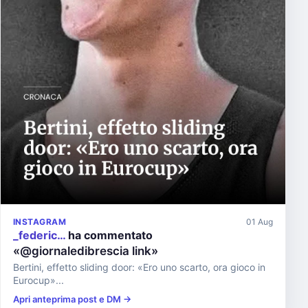
INSTAGRAM
01 Aug
_federic…
ha commentato
«@giornaledibrescia link»
Bertini, effetto sliding door: «Ero uno scarto, ora gioco in
Eurocup»...
Apri anteprima post e DM →