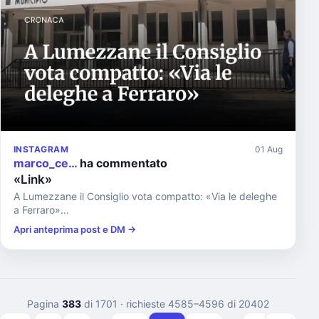
INSTAGRAM
01 Aug
marco_ce…
ha commentato
«Link»
A Lumezzane il Consiglio vota compatto: «Via le deleghe
a Ferraro»...
Apri anteprima post e DM →
Pagina
383
di 1701
· richieste 4585–4596 di 20402