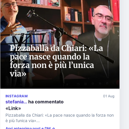
INSTAGRAM
01 Aug
stefania…
ha commentato
«Link»
Pizzaballa da Chiari: «La pace nasce quando la forza non
è più l’unica via»...
Apri anteprima post e DM →