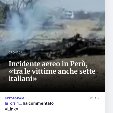
INSTAGRAM
01 Aug
la_cri_1…
ha commentato
«Link»