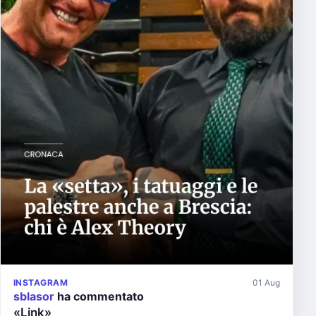
INSTAGRAM
01 Aug
sblasor
ha commentato
«Link»