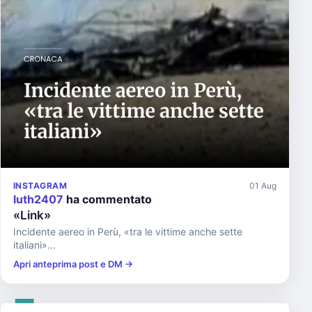
INSTAGRAM
01 Aug
luth2407
ha commentato
«Link»
Incidente aereo in Perù, «tra le vittime anche sette
italiani»...
Apri anteprima post e DM →