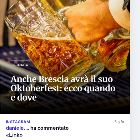
INSTAGRAM
6 g fa
daniele.…
ha commentato
«Link»