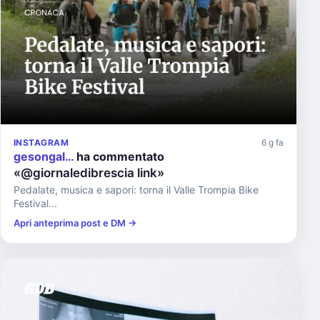
INSTAGRAM
6 g fa
gesongal…
ha commentato
«@giornaledibrescia link»
Pedalate, musica e sapori: torna il Valle Trompia Bike
Festival...
Apri anteprima post e DM →