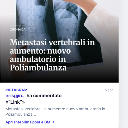
INSTAGRAM
6 g fa
erisgjin…
ha commentato
«“Link”»
Metastasi vertebrali in aumento: nuovo ambulatorio in
Poliambulanza...
Apri anteprima post e DM →