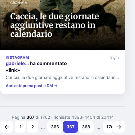
INSTAGRAM
6 g fa
gabriele…
ha commentato
«link»
Caccia, le due giornate aggiuntive restano in calendario...
Apri anteprima post e DM →
Pagina
367
di 1702
· richieste 4393–4404 di 20414
←
→
…
…
1
2
366
367
368
1701
1702