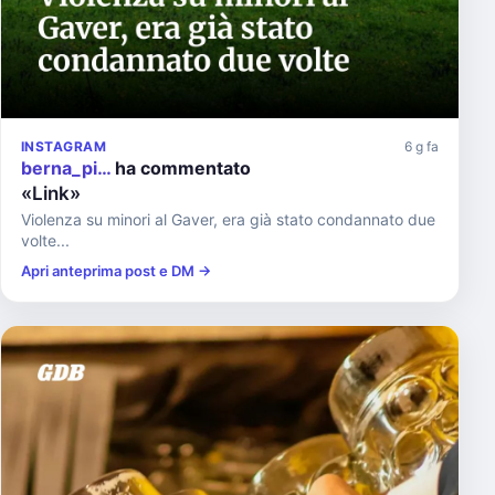
INSTAGRAM
6 g fa
berna_pi…
ha commentato
«Link»
Violenza su minori al Gaver, era già stato condannato due
volte...
Apri anteprima post e DM →