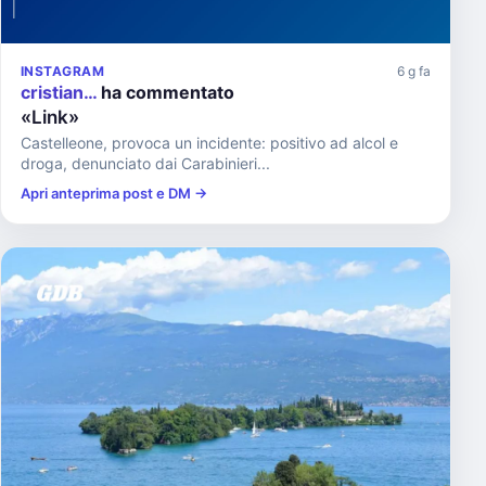
INSTAGRAM
6 g fa
cristian…
ha commentato
«Link»
Castelleone, provoca un incidente: positivo ad alcol e
droga, denunciato dai Carabinieri...
Apri anteprima post e DM →