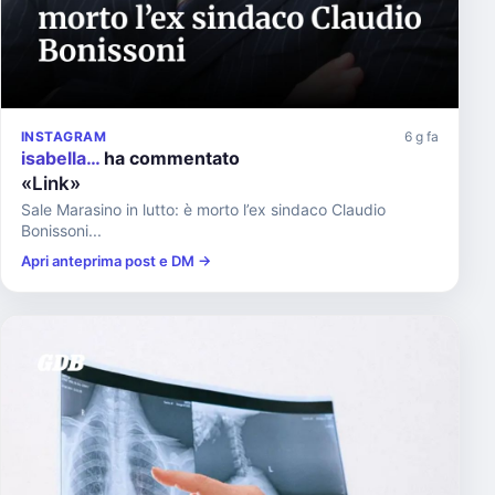
INSTAGRAM
6 g fa
isabella…
ha commentato
«Link»
Sale Marasino in lutto: è morto l’ex sindaco Claudio
Bonissoni...
Apri anteprima post e DM →