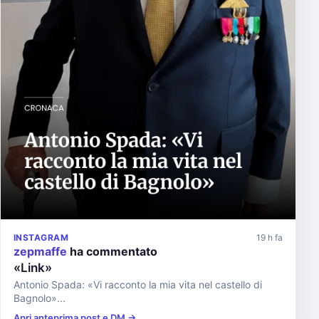
INSTAGRAM
19 h fa
zepmaffe
ha commentato
«Link»
Antonio Spada: «Vi racconto la mia vita nel castello di
Bagnolo»...
Apri anteprima post e DM →