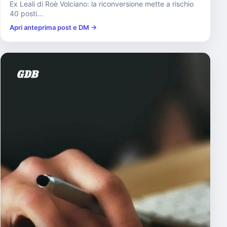
Ex Leali di Roè Volciano: la riconversione mette a rischio
40 posti...
Apri anteprima post e DM →