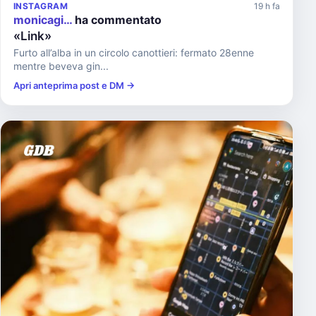
INSTAGRAM
19 h fa
monicagi…
ha commentato
«Link»
Furto all’alba in un circolo canottieri: fermato 28enne
mentre beveva gin...
Apri anteprima post e DM →