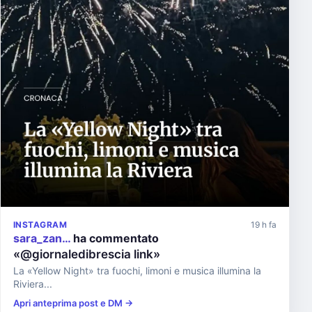
INSTAGRAM
19 h fa
sara_zan…
ha commentato
«@giornaledibrescia link»
La «Yellow Night» tra fuochi, limoni e musica illumina la
Riviera...
Apri anteprima post e DM →