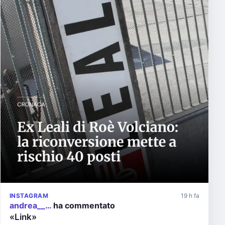
INSTAGRAM
19 h fa
andrea__…
ha commentato
«Link»