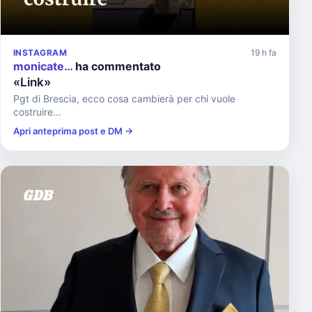
INSTAGRAM
19 h fa
monicate…
ha commentato
«Link»
Pgt di Brescia, ecco cosa cambierà per chi vuole
costruire...
Apri anteprima post e DM →