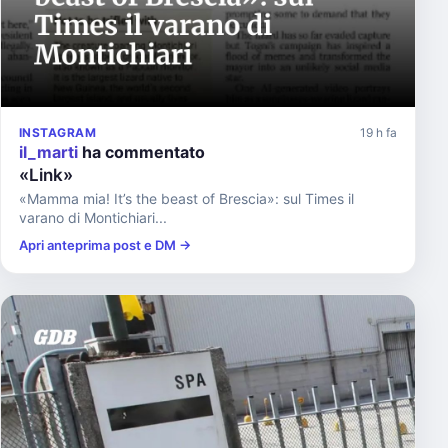
INSTAGRAM
19 h fa
il_marti
ha commentato
«Link»
«Mamma mia! It’s the beast of Brescia»: sul Times il
varano di Montichiari...
Apri anteprima post e DM →