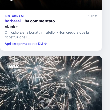
INSTAGRAM
19 h fa
barbaral…
ha commentato
«Link»
Omicidio Elena Lonati, il fratello: «Non credo a quella
ricostruzione»...
Apri anteprima post e DM →