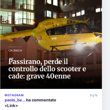
INSTAGRAM
6 g fa
paolo_be…
ha commentato
«Link»