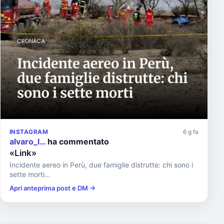
INSTAGRAM
6 g fa
alvaro_l…
ha commentato
«Link»
Incidente aereo in Perù, due famiglie distrutte: chi sono i
sette morti...
Apri anteprima post e DM →