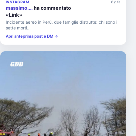
INSTAGRAM
6 g fa
massimo.…
ha commentato
«Link»
Incidente aereo in Perù, due famiglie distrutte: chi sono i
sette morti...
Apri anteprima post e DM →