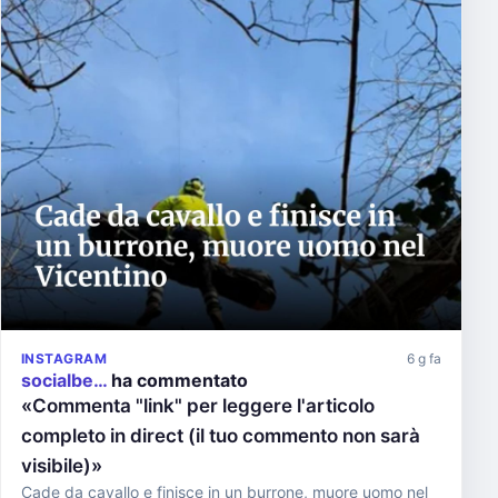
INSTAGRAM
6 g fa
socialbe…
ha commentato
«Commenta "link" per leggere l'articolo
completo in direct (il tuo commento non sarà
visibile)»
Cade da cavallo e finisce in un burrone, muore uomo nel