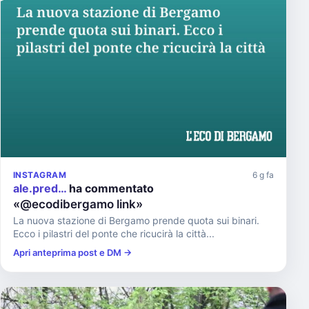
INSTAGRAM
6 g fa
ale.pred…
ha commentato
«@ecodibergamo link»
La nuova stazione di Bergamo prende quota sui binari.
Ecco i pilastri del ponte che ricucirà la città...
Apri anteprima post e DM →