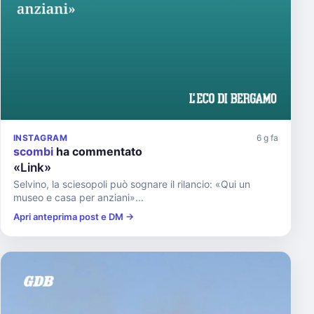
INSTAGRAM
6 g fa
scombi
ha commentato
«Link»
Selvino, la sciesopoli può sognare il rilancio: «Qui un
museo e casa per anziani»...
Apri anteprima post e DM →