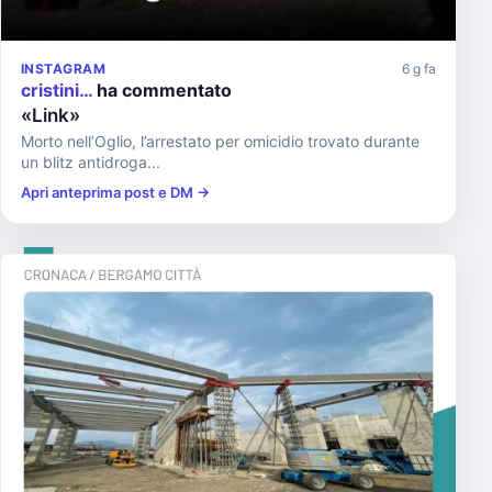
INSTAGRAM
6 g fa
cristini…
ha commentato
«Link»
Morto nell’Oglio, l’arrestato per omicidio trovato durante
un blitz antidroga...
Apri anteprima post e DM →