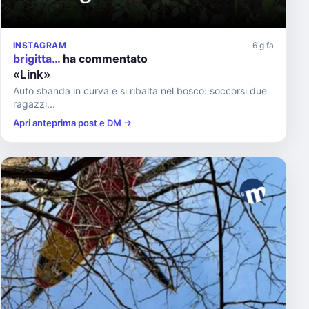
INSTAGRAM
6 g fa
brigitta…
ha commentato
«Link»
Auto sbanda in curva e si ribalta nel bosco: soccorsi due
ragazzi...
Apri anteprima post e DM →