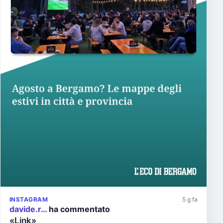
INSTAGRAM
5 g fa
davide.r…
ha commentato
«Link»