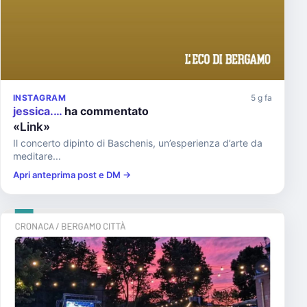
INSTAGRAM
5 g fa
jessica.…
ha commentato
«Link»
Il concerto dipinto di Baschenis, un’esperienza d’arte da
meditare...
Apri anteprima post e DM →