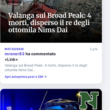
INSTAGRAM
5 g fa
mroner83
ha commentato
«Link»
Valanga sul Broad Peak: 4 morti, disperso il re degli
ottomila Nims Dai...
Apri anteprima post e DM →