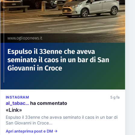
INSTAGRAM
5 g fa
al_tabac…
ha commentato
«Link»
Espulso il 33enne che aveva seminato il caos in un bar di
San Giovanni in Croce...
Apri anteprima post e DM →