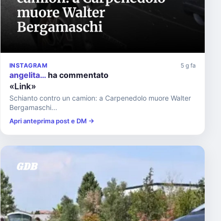
INSTAGRAM
5 g fa
angelita…
ha commentato
«Link»
Schianto contro un camion: a Carpenedolo muore Walter
Bergamaschi...
Apri anteprima post e DM →