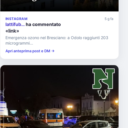
INSTAGRAM
5 g fa
lattifub…
ha commentato
«link»
Emergenza ozono nel Bresciano: a Odolo raggiunti 203
microgrammi...
Apri anteprima post e DM →