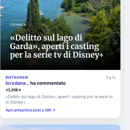
INSTAGRAM
5 g fa
loredana…
ha commentato
«Link»
«Delitto sul lago di Garda», aperti i casting per la serie tv
di Disney+...
Apri anteprima post e DM →