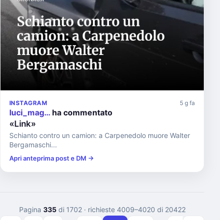
INSTAGRAM
5 g fa
luci_mag…
ha commentato
«Link»
Schianto contro un camion: a Carpenedolo muore Walter
Bergamaschi...
Apri anteprima post e DM →
Pagina
335
di 1702
· richieste 4009–4020 di 20422