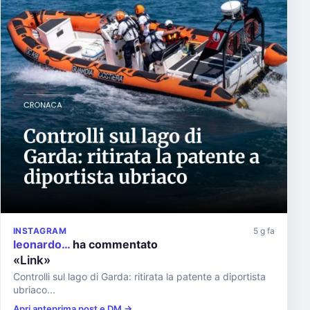
INSTAGRAM
5 g fa
leonardo…
ha commentato
«Link»
Controlli sul lago di Garda: ritirata la patente a diportista
ubriaco...
Apri anteprima post e DM →