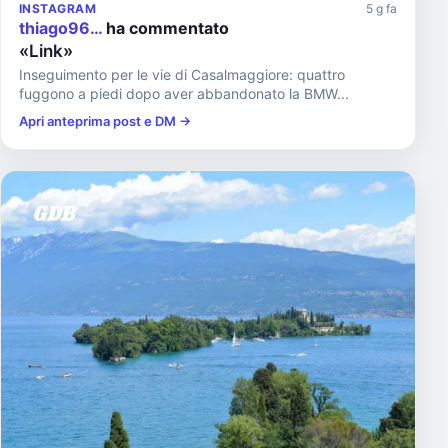
INSTAGRAM
5 g fa
thiago96…
ha commentato
«Link»
Inseguimento per le vie di Casalmaggiore: quattro
fuggono a piedi dopo aver abbandonato la BMW...
Apri anteprima post e DM →