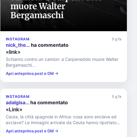
INSTAGRAM
5 g fa
nick_the…
ha commentato
«link»
Schianto contro un camion: a Carpenedolo muore Walter
Bergamaschi...
Apri anteprima post e DM →
INSTAGRAM
5 g fa
adalgisa…
ha commentato
«Link»
Ceuta, la città spagnola in Africa: cosa sono enclave ed
exclave? Le immagini arrivate da Ceuta hanno riportato
l’atten...
Apri anteprima post e DM →