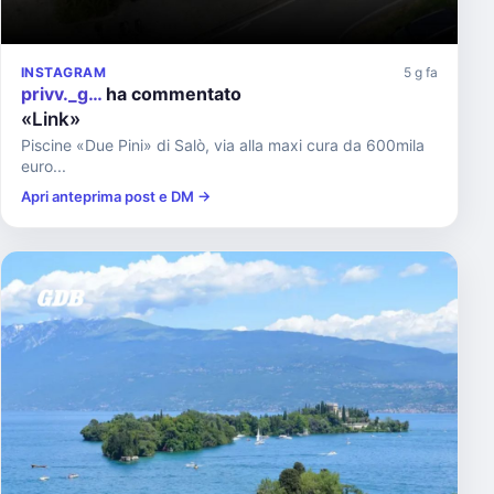
INSTAGRAM
5 g fa
privv._g…
ha commentato
«Link»
Piscine «Due Pini» di Salò, via alla maxi cura da 600mila
euro...
Apri anteprima post e DM →