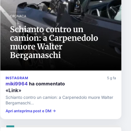
INSTAGRAM
5 g fa
miki9964
ha commentato
«Link»
Schianto contro un camion: a Carpenedolo muore Walter
Bergamaschi...
Apri anteprima post e DM →