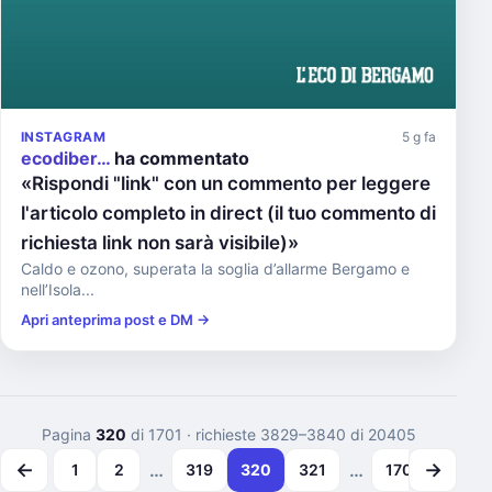
INSTAGRAM
5 g fa
ecodiber…
ha commentato
«Rispondi "link" con un commento per leggere
l'articolo completo in direct (il tuo commento di
richiesta link non sarà visibile)»
Caldo e ozono, superata la soglia d’allarme Bergamo e
nell’Isola...
Apri anteprima post e DM →
Pagina
320
di 1701
· richieste 3829–3840 di 20405
←
→
…
…
1
2
319
320
321
1700
1701