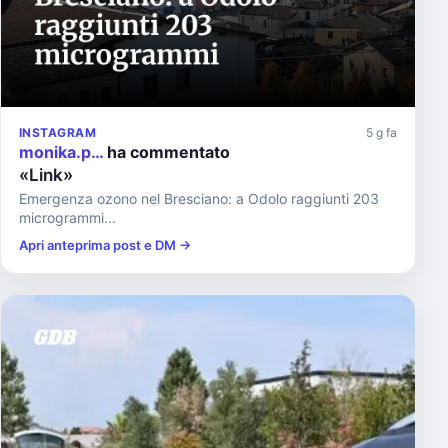
INSTAGRAM
5 g fa
monika.p…
ha commentato
«Link»
Emergenza ozono nel Bresciano: a Odolo raggiunti 203
microgrammi...
Apri anteprima post e DM →