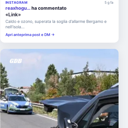
INSTAGRAM
5 g fa
reaxhogu…
ha commentato
«Link»
Caldo e ozono, superata la soglia d’allarme Bergamo e
nell’Isola...
Apri anteprima post e DM →