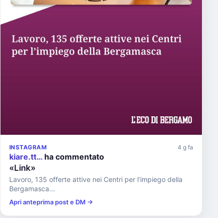
INSTAGRAM
4 g fa
kiare.tt…
ha commentato
«Link»
Lavoro, 135 offerte attive nei Centri per l’impiego della
Bergamasca...
Apri anteprima post e DM →