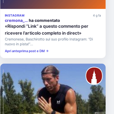
INSTAGRAM
4 g fa
cremona_…
ha commentato
«Rispondi “Link” a questo commento per
ricevere l’articolo completo in direct»
Cremonese, Baschirotto sul suo profilo Instagram: “Di
nuovo in pista!”...
Apri anteprima post e DM →