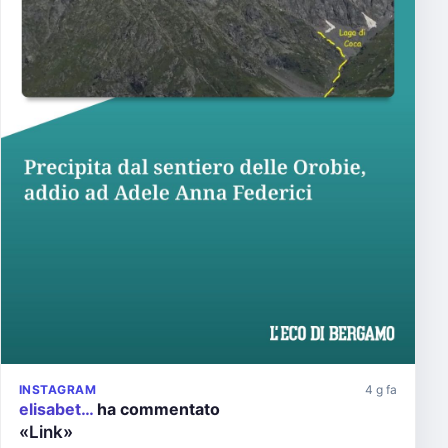
INSTAGRAM
4 g fa
elisabet…
ha commentato
«Link»