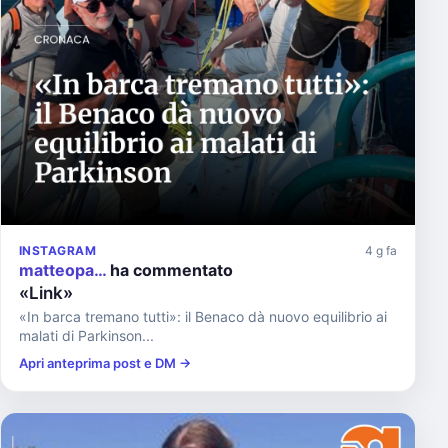
INSTAGRAM
4 g fa
matteopa…
ha commentato
«Link»
«In barca tremano tutti»: il Benaco dà nuovo equilibrio ai
malati di Parkinson...
Apri anteprima post e DM →