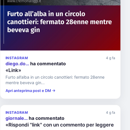
INSTAGRAM
4 g fa
diego.do…
ha commentato
«Link»
Furto all’alba in un circolo canottieri: fermato 28enne
mentre beveva gin...
Apri anteprima post e DM →
INSTAGRAM
4 g fa
giornale…
ha commentato
«Rispondi "link" con un commento per leggere