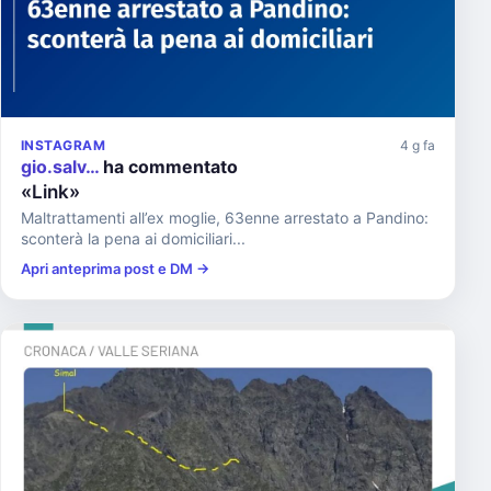
INSTAGRAM
4 g fa
gio.salv…
ha commentato
«Link»
Maltrattamenti all’ex moglie, 63enne arrestato a Pandino:
sconterà la pena ai domiciliari...
Apri anteprima post e DM →