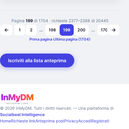
Pagina
199
di 1704
· richieste 2377–2388 di 20445
←
→
…
…
1
2
198
199
200
1703
1704
Prima pagina
·
Ultima pagina (1704)
Iscriviti alla lista anteprima
© 2026 InMyDM. Tutti i diritti riservati. — Una piattaforma di
Socialbeat Intelligence
Home
Richieste link
Anteprima post
Privacy
Accedi
Registrati