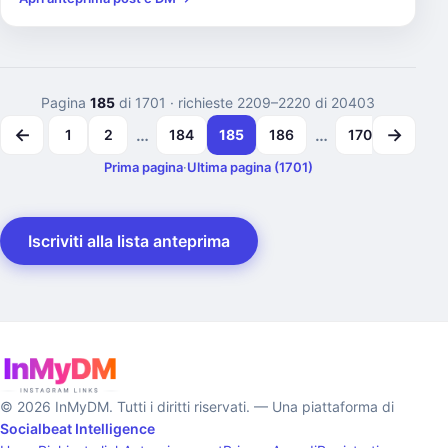
Pagina
185
di 1701
· richieste 2209–2220 di 20403
←
→
…
…
1
2
184
185
186
1700
1701
Prima pagina
·
Ultima pagina (1701)
Iscriviti alla lista anteprima
© 2026 InMyDM. Tutti i diritti riservati. — Una piattaforma di
Socialbeat Intelligence