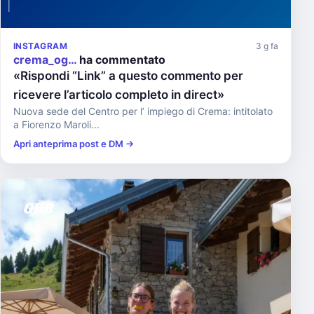
INSTAGRAM
3 g fa
crema_og…
ha commentato
«Rispondi “Link” a questo commento per
ricevere l’articolo completo in direct»
Nuova sede del Centro per l’ impiego di Crema: intitolato
a Fiorenzo Maroli...
Apri anteprima post e DM →