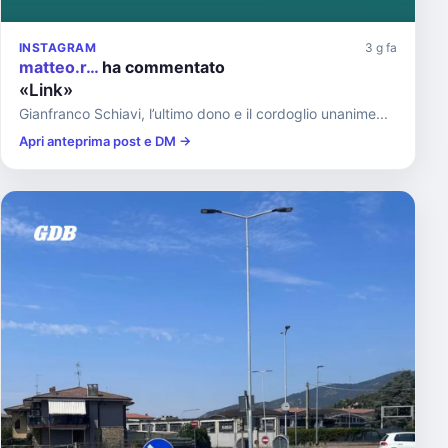
INSTAGRAM
3 g fa
matteo.r…
ha commentato
«Link»
Gianfranco Schiavi, l’ultimo dono e il cordoglio unanime...
Apri anteprima post e DM →