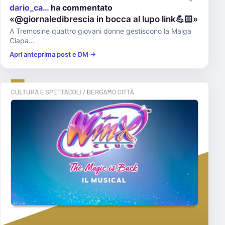
dario_ca…
ha commentato
«@giornaledibrescia in bocca al lupo link💪🏻»
A Tremosine quattro giovani donne gestiscono la Malga
Ciapa...
Apri anteprima post e DM →