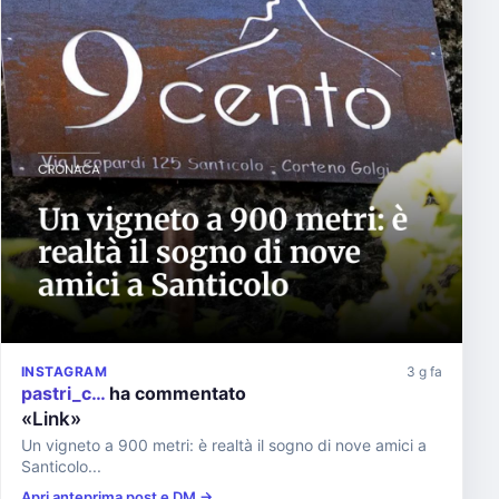
INSTAGRAM
3 g fa
pastri_c…
ha commentato
«Link»
Un vigneto a 900 metri: è realtà il sogno di nove amici a
Santicolo...
Apri anteprima post e DM →