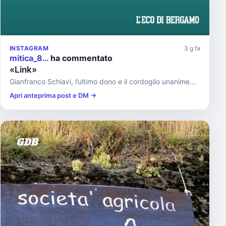
INSTAGRAM
3 g fa
mitica_8…
ha commentato
«Link»
Gianfranco Schiavi, l’ultimo dono e il cordoglio unanime...
Apri anteprima post e DM →