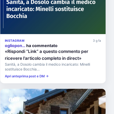
INSTAGRAM
3 g fa
ogliopon…
ha commentato
«Rispondi “Link” a questo commento per
ricevere l’articolo completo in direct»
Sanità, a Dosolo cambia il medico incaricato: Minelli
sostituisce Bocchia...
Apri anteprima post e DM →