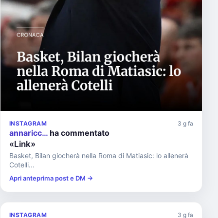
INSTAGRAM
3 g fa
annaricc…
ha commentato
«Link»
Basket, Bilan giocherà nella Roma di Matiasic: lo allenerà
Cotelli...
Apri anteprima post e DM →
INSTAGRAM
3 g fa