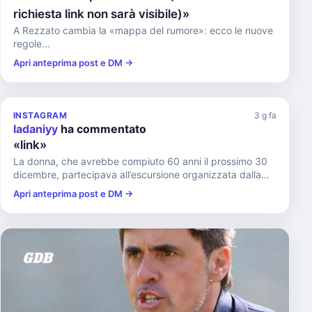
richiesta link non sarà visibile)»
A Rezzato cambia la «mappa del rumore»: ecco le nuove
regole...
Apri anteprima post e DM →
INSTAGRAM
3 g fa
ladaniyy
ha commentato
«link»
La donna, che avrebbe compiuto 60 anni il prossimo 30
dicembre, partecipava all’escursione organizzata dalla
Commissione...
Apri anteprima post e DM →