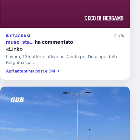
INSTAGRAM
3 g fa
muso_sta…
ha commentato
«Link»
Lavoro, 135 offerte attive nei Centri per l’impiego della
Bergamasca...
Apri anteprima post e DM →