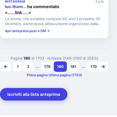
INSTAGRAM
3 g fa
luc.thom…
ha commentato
«……link…..»
La donna, che avrebbe compiuto 60 anni il prossimo 30
dicembre, partecipava all’escursione organizzata dalla
Commissione...
Apri anteprima post e DM →
Pagina
180
di 1703
· richieste 2149–2160 di 20432
←
→
…
…
1
2
179
180
181
1702
1703
Prima pagina
·
Ultima pagina (1703)
Iscriviti alla lista anteprima