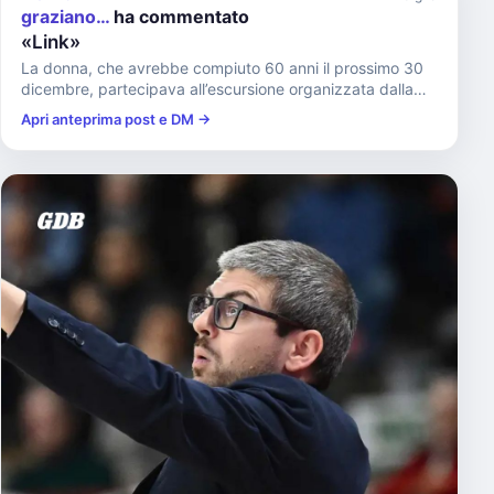
graziano…
ha commentato
«Link»
La donna, che avrebbe compiuto 60 anni il prossimo 30
dicembre, partecipava all’escursione organizzata dalla
Commissione...
Apri anteprima post e DM →