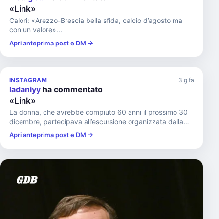
«Link»
Calori: «Arezzo-Brescia bella sfida, calcio d’agosto ma
con un valore»...
Apri anteprima post e DM →
INSTAGRAM
3 g fa
ladaniyy
ha commentato
«Link»
La donna, che avrebbe compiuto 60 anni il prossimo 30
dicembre, partecipava all’escursione organizzata dalla
Commissione...
Apri anteprima post e DM →