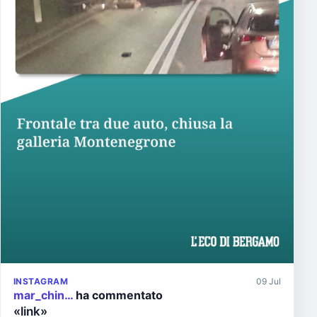
INSTAGRAM
09 Jul
mar_chin…
ha commentato
«link»