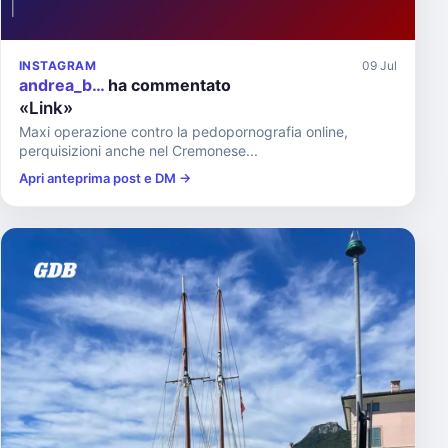
INSTAGRAM
09 Jul
andrea_b…
ha commentato
«Link»
Maxi operazione contro la pedopornografia online,
perquisizioni anche nel Cremonese...
Apri anteprima post e DM →