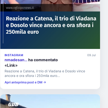
INSTAGRAM
09 Jul
nmadesan…
ha commentato
«Link»
Reazione a Catena, il trio di Viadana e Dosolo vince
ancora e ora sfiora i 250mila euro...
Apri anteprima post e DM →