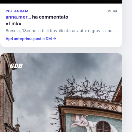
INSTAGRAM
09 Jul
anna.mor…
ha commentato
«Link»
Brescia, 18enne in bici travolto da un’auto: è gravissimo...
Apri anteprima post e DM →