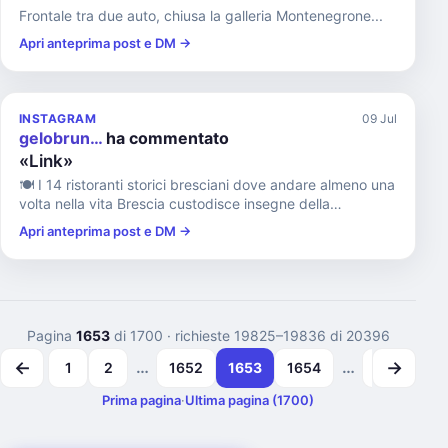
Frontale tra due auto, chiusa la galleria Montenegrone...
Apri anteprima post e DM →
INSTAGRAM
09 Jul
gelobrun…
ha commentato
«Link»
🍽️ I 14 ristoranti storici bresciani dove andare almeno una
volta nella vita Brescia custodisce insegne della
ristorazi...
Apri anteprima post e DM →
Pagina
1653
di 1700
· richieste 19825–19836 di 20396
←
→
…
…
1
2
1652
1653
1654
1699
1
Prima pagina
·
Ultima pagina (1700)