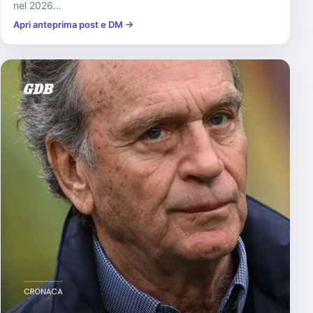
nel 2026...
Apri anteprima post e DM →