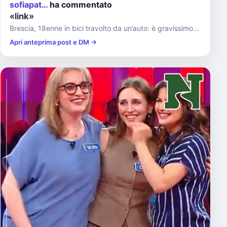
sofiapat…
ha commentato
«link»
Brescia, 18enne in bici travolto da un’auto: è gravissimo...
Apri anteprima post e DM →