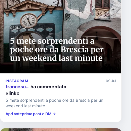
INSTAGRAM
09 Jul
francesc…
ha commentato
«link»
5 mete sorprendenti a poche ore da Brescia per un
weekend last minute...
Apri anteprima post e DM →