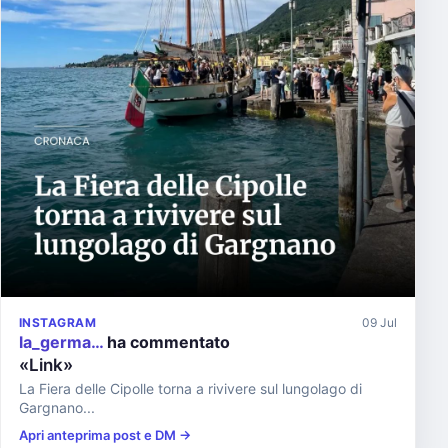
INSTAGRAM
09 Jul
la_germa…
ha commentato
«Link»
La Fiera delle Cipolle torna a rivivere sul lungolago di
Gargnano...
Apri anteprima post e DM →