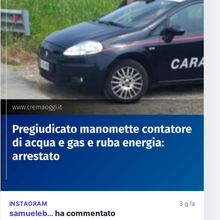
INSTAGRAM
3 g fa
samueleb…
ha commentato