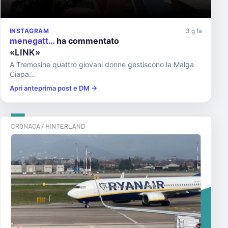
INSTAGRAM
3 g fa
menegatt…
ha commentato
«LINK»
A Tremosine quattro giovani donne gestiscono la Malga
Ciapa...
Apri anteprima post e DM →