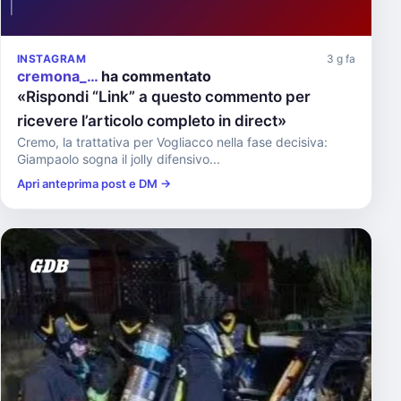
INSTAGRAM
3 g fa
cremona_…
ha commentato
«Rispondi “Link” a questo commento per
ricevere l’articolo completo in direct»
Cremo, la trattativa per Vogliacco nella fase decisiva:
Giampaolo sogna il jolly difensivo...
Apri anteprima post e DM →