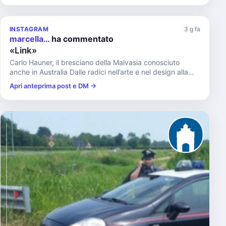
INSTAGRAM
3 g fa
marcella…
ha commentato
«Link»
Carlo Hauner, il bresciano della Malvasia conosciuto
anche in Australia Dalle radici nell’arte e nel design alla
cantin...
Apri anteprima post e DM →