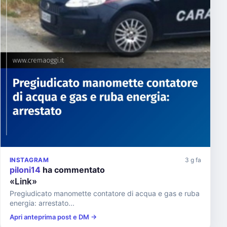
INSTAGRAM
3 g fa
piloni14
ha commentato
«Link»
Pregiudicato manomette contatore di acqua e gas e ruba
energia: arrestato...
Apri anteprima post e DM →