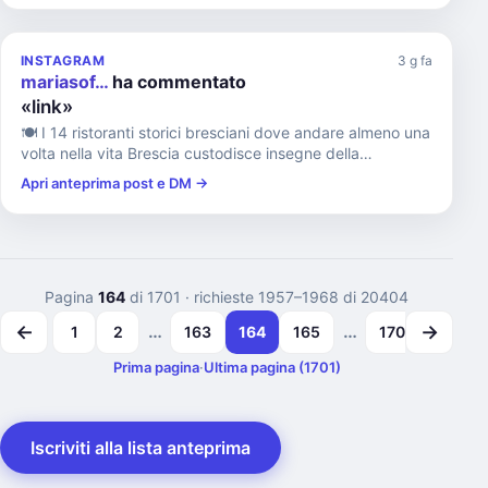
INSTAGRAM
3 g fa
mariasof…
ha commentato
«link»
🍽️ I 14 ristoranti storici bresciani dove andare almeno una
volta nella vita Brescia custodisce insegne della
ristorazi...
Apri anteprima post e DM →
Pagina
164
di 1701
· richieste 1957–1968 di 20404
←
→
…
…
1
2
163
164
165
1700
1701
Prima pagina
·
Ultima pagina (1701)
Iscriviti alla lista anteprima