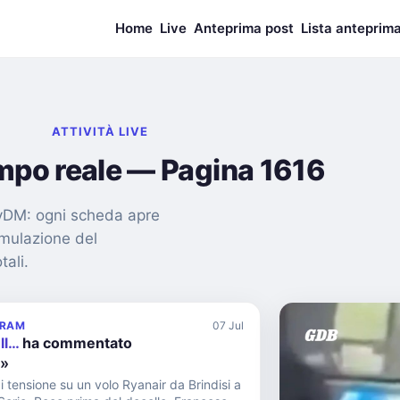
Home
Live
Anteprima post
Lista anteprim
ATTIVITÀ LIVE
empo reale — Pagina 1616
nMyDM: ogni scheda apre
imulazione del
tali.
GRAM
07 Jul
ll…
ha commentato
!»
di tensione su un volo Ryanair da Brindisi a