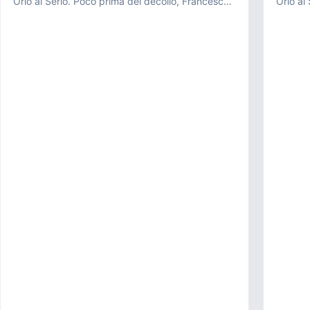
Orio al Serio. Poco prima del decollo, Francesco
Orio al
Renga e il suo acco...
Renga e