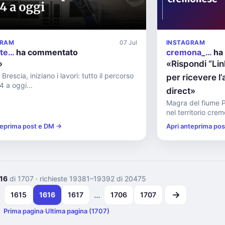
GRAM
07 Jul
INSTAGRAM
ste…
ha commentato
cremona_…
ha
»
«Rispondi “Li
Brescia, iniziano i lavori: tutto il percorso
per ricevere l’
4 a oggi...
direct»
Magra del fiume P
nel territorio crem
teprima post e DM →
Apri anteprima po
16
di 1707
· richieste 19381–19392 di 20475
→
…
…
1615
1616
1617
1706
1707
Prima pagina
·
Ultima pagina (1707)