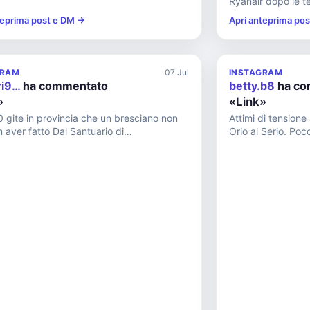
Ryanair dopo le te
teprima post e DM →
Apri anteprima po
GRAM
07 Jul
INSTAGRAM
ri9…
ha commentato
betty.b8
ha co
»
«Link»
0 gite in provincia che un bresciano non
Attimi di tensione
fatto Dal Santuario di
Orio al Serio. Poc
stello con l’ex voto più gran...
Renga e il suo acc