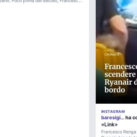
 Serio. Poco prima del decollo, Francesco
 il suo acco...
INSTAGRAM
baresigi…
ha c
«Link»
Francesco Renga 