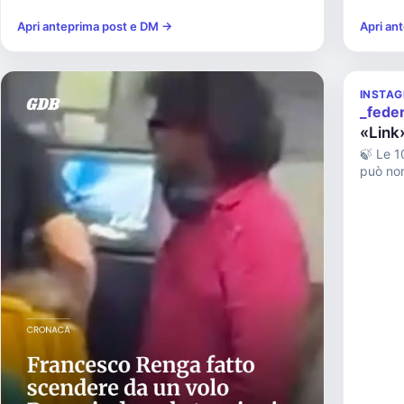
Apri anteprima post e DM →
Apri an
INSTA
_fede
«Link
🍃 Le 1
può non aver 
Monteca