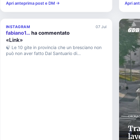
Apri anteprima post e DM →
Apri an
INSTAGRAM
07 Jul
fabiano1…
ha commentato
«Link»
🍃 Le 10 gite in provincia che un bresciano non
può non aver fatto Dal Santuario di
Montecastello con l’ex voto più gran...