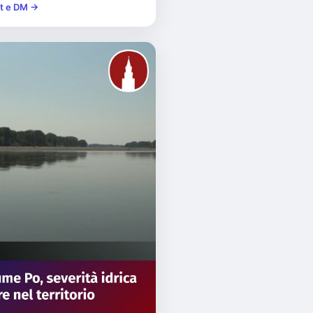
st e DM →