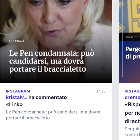
INSTAGRAM
07 Jul
INSTA
kristalv…
ha commentato
crem
«Link»
«Risp
Le Pen condannata: può candidarsi, ma dovrà
per ri
portare il braccialetto...
direc
Pergole
contro l