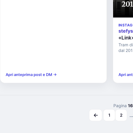
INSTA
stefy
«Link
Tram di 
dal 201
Apri anteprima post e DM →
Apri an
Pagina
16
←
1
2