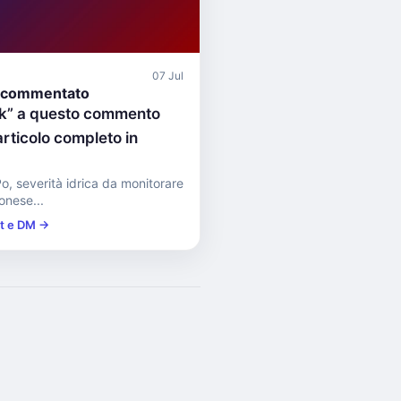
07 Jul
 commentato
nk” a questo commento
articolo completo in
o, severità idrica da monitorare
onese...
st e DM →