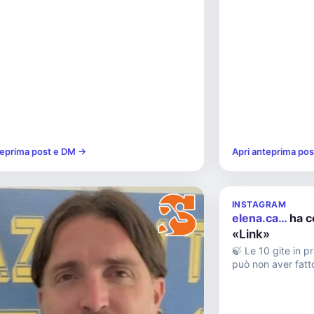
teprima post e DM →
Apri anteprima po
INSTAGRAM
elena.ca…
ha 
«Link»
🍃 Le 10 gite in 
può non aver fatto Dal Santuario
Montecastello con 