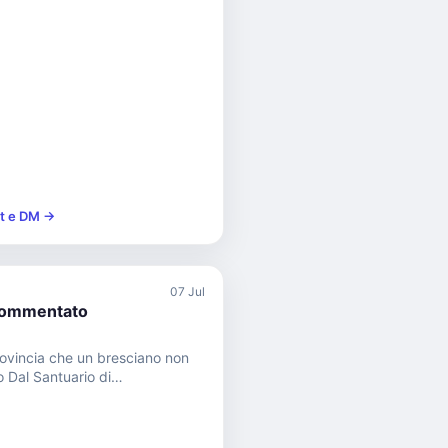
st e DM →
07 Jul
commentato
provincia che un bresciano non
 di
l’ex voto più gran...