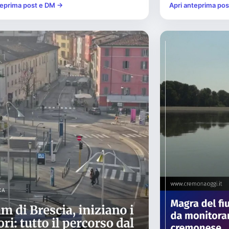
teprima post e DM →
Apri anteprima po