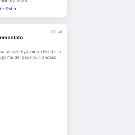
nsioni a bordo...
st e DM →
07 Jul
mmentato
 su un volo Ryanair da Brindisi a
o prima del decollo, Francesco
o...