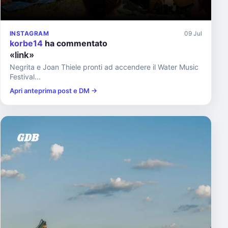
INSTAGRAM
09 Jul
korbe14
ha commentato
«link»
Negrita e Joan Thiele pronti ad accendere il Water Music
Festival...
Apri anteprima post e DM →