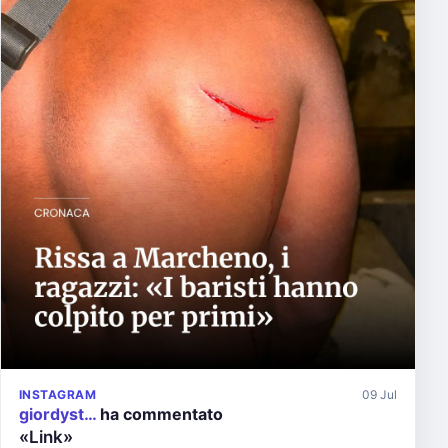
INSTAGRAM
09 Jul
giordyst…
ha commentato
«Link»