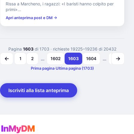
Rissa a Marcheno, i ragazzi: «I baristi hanno colpito per
primi»...
Apri anteprima post e DM →
Pagina
1603
di 1703
· richieste 19225–19236 di 20432
←
→
…
…
1
2
1602
1603
1604
1702
1
Prima pagina
·
Ultima pagina (1703)
Iscriviti alla lista anteprima