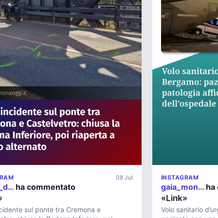
GRAM
08 Jul
INSTAGRAM
._d…
ha commentato
gaia_mon…
ha
»
«Link»
cidente sul ponte tra Cremona e
Volo sanitario d’