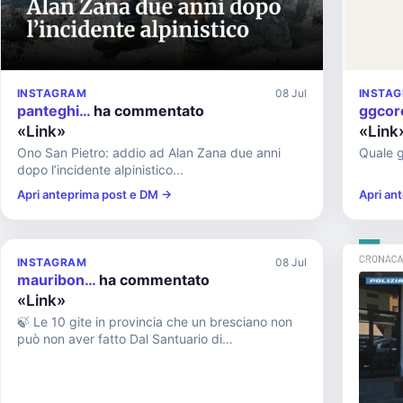
INSTAGRAM
08 Jul
INSTA
panteghi…
ha commentato
ggcor
«Link»
«Link
Ono San Pietro: addio ad Alan Zana due anni
Quale g
dopo l’incidente alpinistico...
Apri anteprima post e DM →
Apri an
INSTAGRAM
08 Jul
mauribon…
ha commentato
«Link»
🍃 Le 10 gite in provincia che un bresciano non
può non aver fatto Dal Santuario di
Montecastello con l’ex voto più gran...