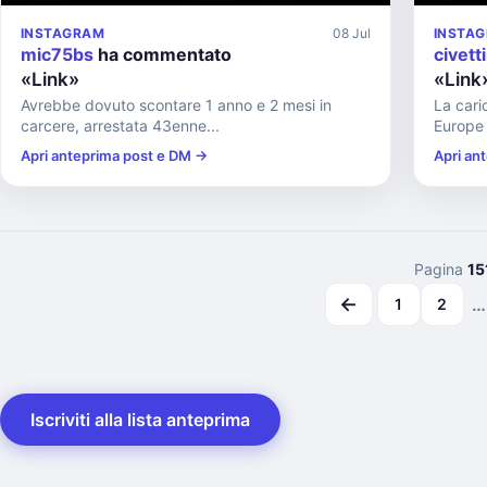
INSTAGRAM
08 Jul
INSTA
mic75bs
ha commentato
civett
«Link»
«Link
Avrebbe dovuto scontare 1 anno e 2 mesi in
La cari
carcere, arrestata 43enne...
Europe
Apri anteprima post e DM →
Apri an
Pagina
15
←
…
1
2
Iscriviti alla lista anteprima