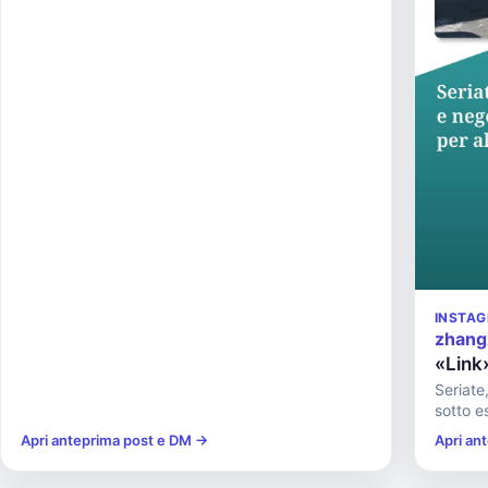
INSTA
zhang
«Link
Seriate,
sotto e
Apri anteprima post e DM →
Apri an