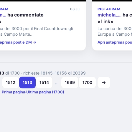
GRAM
08 Jul
INSTAGRAM
in…
ha commentato
michela_…
ha 
»
«Link»
ca dei 3000 per il Final Countdown: gli
La carica dei 3000
 a Campo Marte...
Europe a Campo M
teprima post e DM →
Apri anteprima po
13
di 1700
· richieste 18145–18156 di 20399
→
…
1512
1513
1514
1699
1700
Prima pagina
·
Ultima pagina (1700)