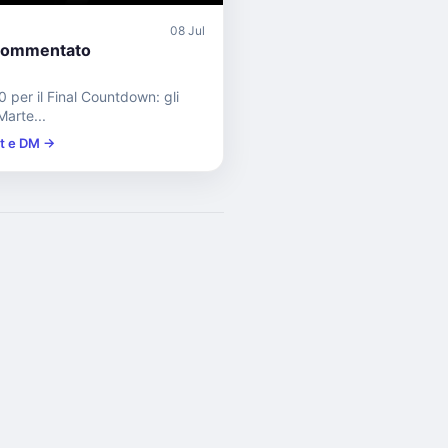
08 Jul
commentato
 per il Final Countdown: gli
arte...
st e DM →