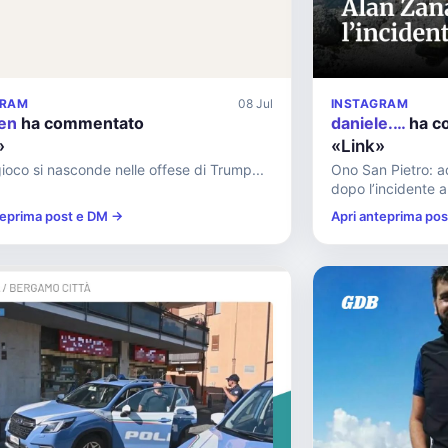
GRAM
08 Jul
INSTAGRAM
en
ha commentato
daniele.…
ha c
»
«Link»
ioco si nasconde nelle offese di Trump...
Ono San Pietro: a
dopo l’incidente al
teprima post e DM →
Apri anteprima po