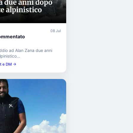
08 Jul
ommentato
ddio ad Alan Zana due anni
pinistico...
st e DM →