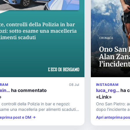
GRAM
08 Jul
INSTAGRAM
xin…
ha commentato
luca_reg…
ha 
»
«Link»
 controlli della Polizia in bar e negozi:
Ono San Pietro: a
same una macelleria per alimenti scaduti...
dopo l’incidente al
teprima post e DM →
Apri anteprima po