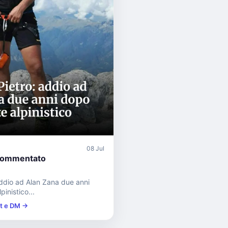
08 Jul
commentato
ddio ad Alan Zana due anni
pinistico...
st e DM →