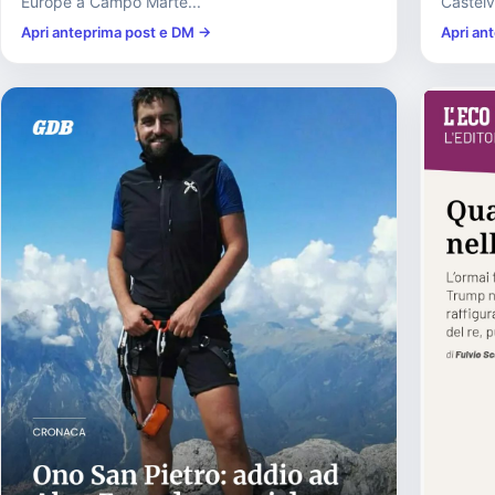
Europe a Campo Marte...
Castelv
riapert
Apri anteprima post e DM →
Apri an