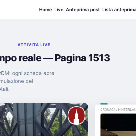
Home
Live
Anteprima post
Lista anteprim
ATTIVITÀ LIVE
empo reale — Pagina 1513
nMyDM: ogni scheda apre
imulazione del
tali.