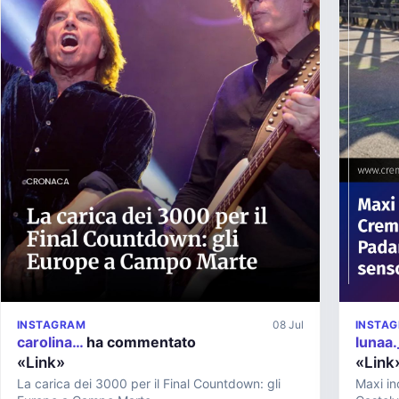
INSTAGRAM
08 Jul
INSTA
carolina…
ha commentato
lunaa
«Link»
«Link
La carica dei 3000 per il Final Countdown: gli
Maxi in