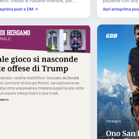
etro: chiusa la Padana Inferiore, poi
paziente con una 
a a senso alternato...
cure dell’ospedale
teprima post e DM →
Apri anteprima po