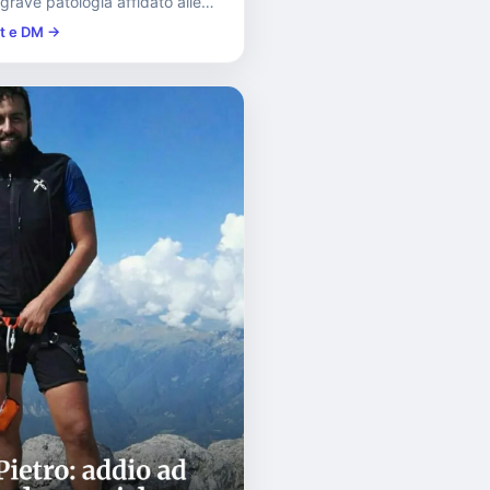
grave patologia affidato alle
 Papa Gio...
st e DM →