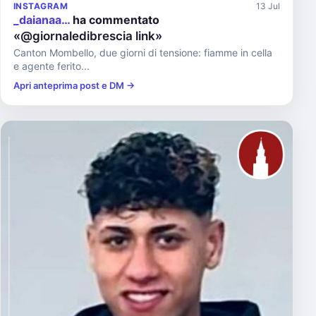
INSTAGRAM
13 Jul
_daianaa…
ha commentato
«@giornaledibrescia link»
Canton Mombello, due giorni di tensione: fiamme in cella
e agente ferito...
Apri anteprima post e DM →