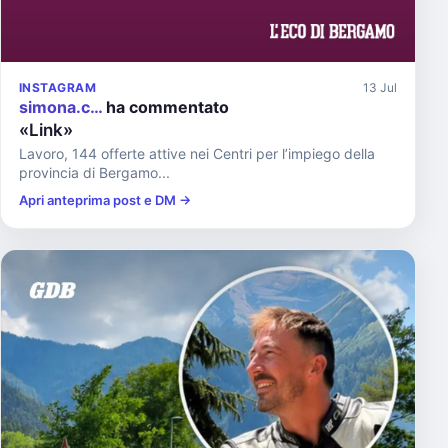
INSTAGRAM
13 Jul
simona.c…
ha commentato
«Link»
Lavoro, 144 offerte attive nei Centri per l’impiego della
provincia di Bergamo...
Apri anteprima post e DM →