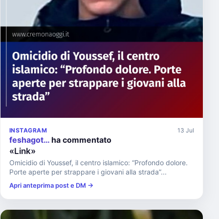
INSTAGRAM
13 Jul
feshagot…
ha commentato
«Link»
Omicidio di Youssef, il centro islamico: “Profondo dolore.
Porte aperte per strappare i giovani alla strada”...
Apri anteprima post e DM →