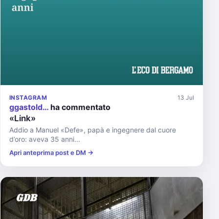
INSTAGRAM
13 Jul
ggastold…
ha commentato
«Link»
Addio a Manuel «Defe», papà e ingegnere dal cuore
d’oro: aveva 35 anni...
Apri anteprima post e DM →