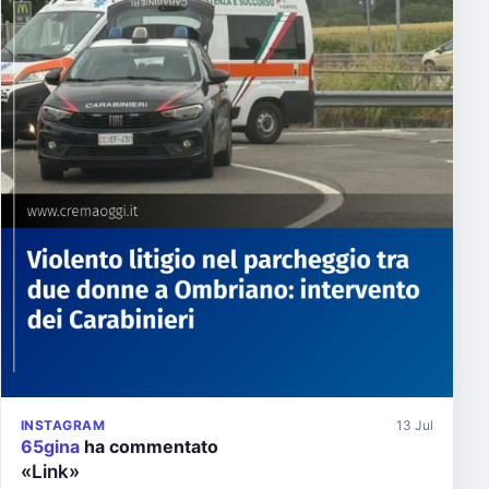
INSTAGRAM
13 Jul
65gina
ha commentato
«Link»