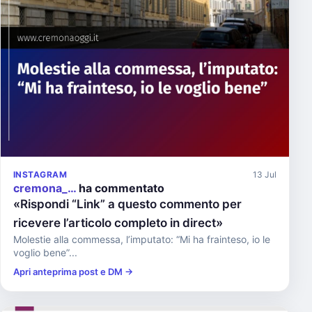
INSTAGRAM
13 Jul
cremona_…
ha commentato
«Rispondi “Link” a questo commento per
ricevere l’articolo completo in direct»
Molestie alla commessa, l’imputato: “Mi ha frainteso, io le
voglio bene”...
Apri anteprima post e DM →