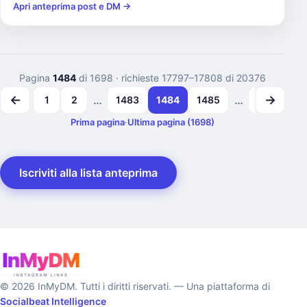
Renis Do...
Apri anteprima post e DM →
Pagina
1484
di 1698
· richieste 17797–17808 di 20376
←
→
…
…
1
2
1483
1484
1485
1697
1
Prima pagina
·
Ultima pagina (1698)
Iscriviti alla lista anteprima
© 2026 InMyDM. Tutti i diritti riservati. — Una piattaforma di
Socialbeat Intelligence