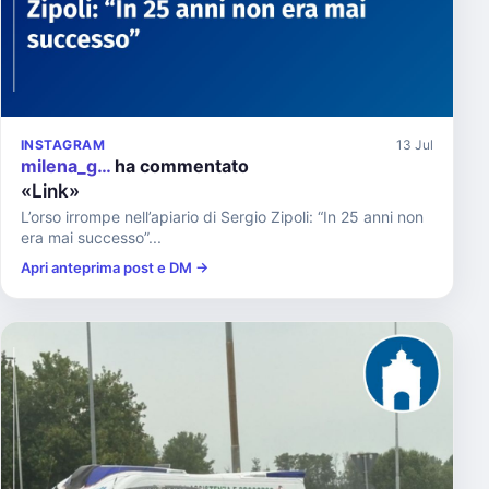
INSTAGRAM
13 Jul
milena_g…
ha commentato
«Link»
L’orso irrompe nell’apiario di Sergio Zipoli: “In 25 anni non
era mai successo”...
Apri anteprima post e DM →