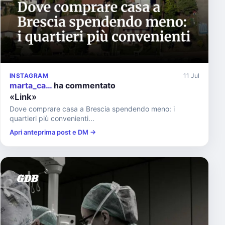
INSTAGRAM
11 Jul
marta_ca…
ha commentato
«Link»
Dove comprare casa a Brescia spendendo meno: i
quartieri più convenienti...
Apri anteprima post e DM →