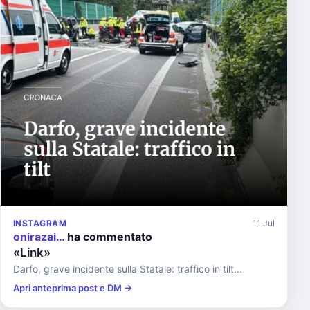
INSTAGRAM
11 Jul
onirazai…
ha commentato
«Link»
Darfo, grave incidente sulla Statale: traffico in tilt...
Apri anteprima post e DM →