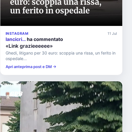
INSTAGRAM
11 Jul
lancicri…
ha commentato
«Link grazieeeeee»
Ghedi, litigano per 30 euro: scoppia una rissa, un ferito in
ospedale...
Apri anteprima post e DM →