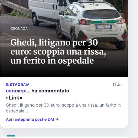
INSTAGRAM
11 Jul
conniepi…
ha commentato
«Link»
Ghedi, litigano per 30 euro: scoppia una rissa, un ferito in
ospedale...
Apri anteprima post e DM →