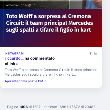
INSTAGRAM
11 Jul
riccardo…
ha commentato
«Link»
Toto Wolff a sorpresa al Cremona Circuit: il team principal
Mercedes sugli spalti a tifare il figlio in kart...
Apri anteprima post e DM →
Pagina
1406
di 1707
· richieste 16861–16872 di 20482