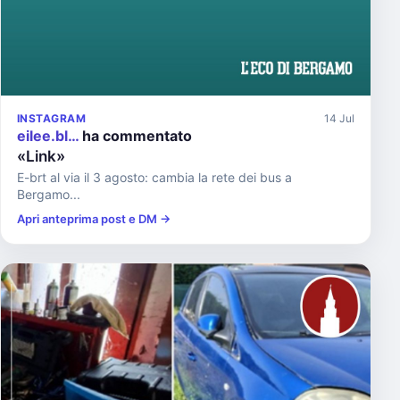
INSTAGRAM
14 Jul
eilee.bl…
ha commentato
«Link»
E-brt al via il 3 agosto: cambia la rete dei bus a
Bergamo...
Apri anteprima post e DM →