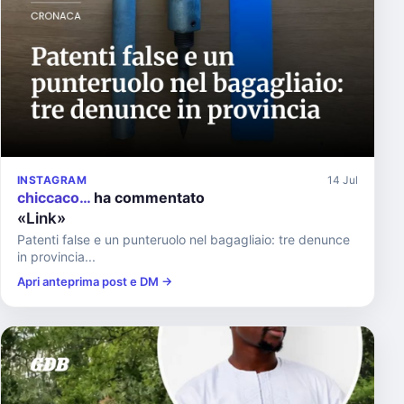
INSTAGRAM
14 Jul
chiccaco…
ha commentato
«Link»
Patenti false e un punteruolo nel bagagliaio: tre denunce
in provincia...
Apri anteprima post e DM →