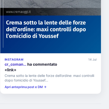
INSTAGRAM
14 Jul
cr_coman…
ha commentato
«link»
Crema sotto la lente delle forze dell’ordine: maxi controlli
dopo l’omicidio di Youssef...
Apri anteprima post e DM →