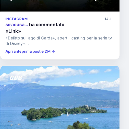
INSTAGRAM
14 Jul
siracusa…
ha commentato
«Link»
«Delitto sul lago di Garda», aperti i casting per la serie tv
di Disney+...
Apri anteprima post e DM →