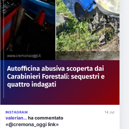
INSTAGRAM
14 Jul
valerian…
ha commentato
«@cremona_oggi link»