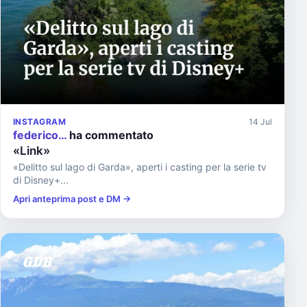
INSTAGRAM
14 Jul
federico…
ha commentato
«Link»
«Delitto sul lago di Garda», aperti i casting per la serie tv
di Disney+...
Apri anteprima post e DM →