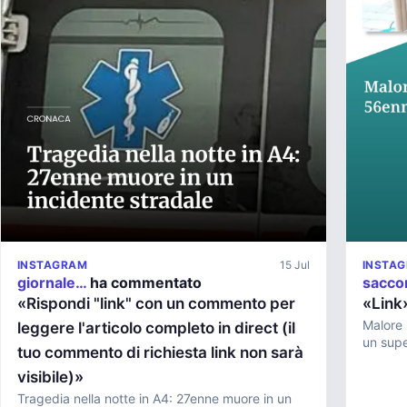
INSTAGRAM
15 Jul
INSTA
giornale…
ha commentato
sacc
«Rispondi "link" con un commento per
«Link
Malore 
leggere l'articolo completo in direct (il
un supe
tuo commento di richiesta link non sarà
visibile)»
Tragedia nella notte in A4: 27enne muore in un