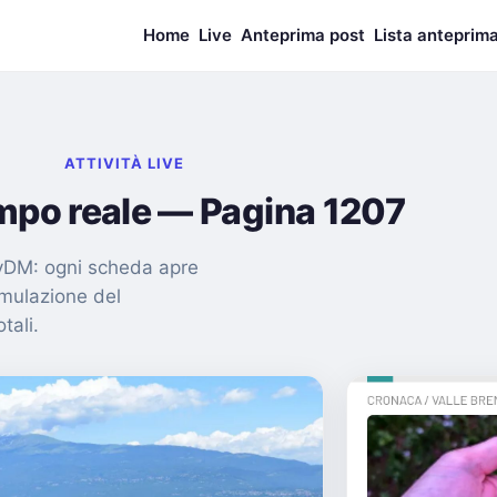
Home
Live
Anteprima post
Lista anteprim
ATTIVITÀ LIVE
empo reale — Pagina 1207
nMyDM: ogni scheda apre
imulazione del
tali.