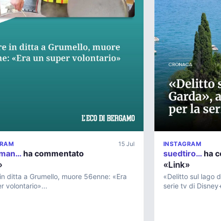
GRAM
15 Jul
INSTAGRAM
oman…
ha commentato
suedtiro…
ha 
»
«Link»
in ditta a Grumello, muore 56enne: «Era
«Delitto sul lago d
r volontario»...
serie tv di Disney+