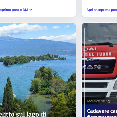
teprima post e DM →
Apri anteprima po