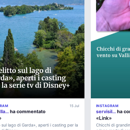
GRAM
15 Jul
INSTAGRAM
lla…
ha commentato
servisil…
ha co
»
«Link»
 sul lago di Garda», aperti i casting per la
Chicchi di grandin