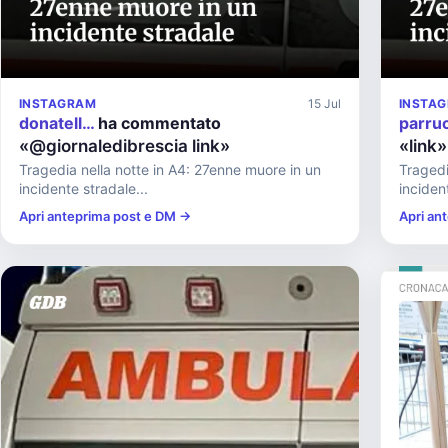
INSTAGRAM
15 Jul
INSTA
donatell…
ha commentato
parru
«@giornaledibrescia link»
«link»
Tragedia nella notte in A4: 27enne muore in un
Tragedi
incidente stradale...
inciden
Apri anteprima post e DM →
Apri an