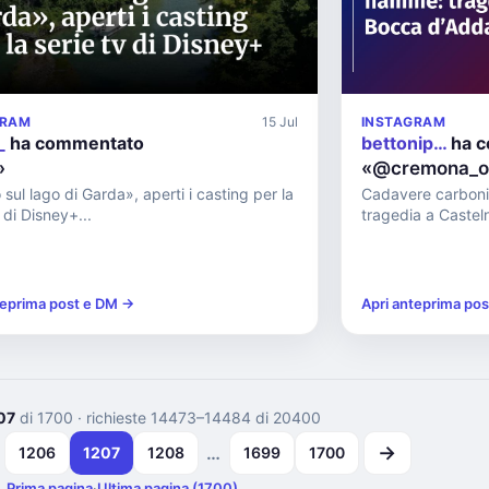
GRAM
15 Jul
INSTAGRAM
_
ha commentato
bettonip…
ha 
»
«@cremona_og
 sul lago di Garda», aperti i casting per la
Cadavere carboniz
 di Disney+...
tragedia a Castel
teprima post e DM →
Apri anteprima po
07
di 1700
· richieste 14473–14484 di 20400
→
…
1206
1207
1208
1699
1700
Prima pagina
·
Ultima pagina (1700)