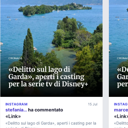
INSTAGRAM
15 Jul
INSTA
stefania…
ha commentato
marce
«Link»
«Link
«Delitto sul lago di Garda», aperti i casting per la
«Delitto