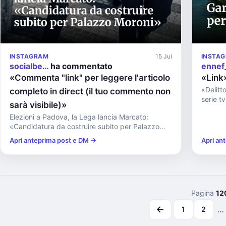
INSTAGRAM
15 Jul
INSTA
socialbe…
ha commentato
ennef
«Commenta "link" per leggere l'articolo
«Link
«Delitto
completo in direct (il tuo commento non
serie tv
sarà visibile)»
Elezioni a Padova, la Lega lancia Marcato:
«Candidatura da costruire subito per Palazzo
Moroni»...
Apri anteprima post e DM →
Apri an
Pagina
12
←
…
1
2