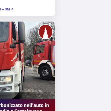
st e DM →