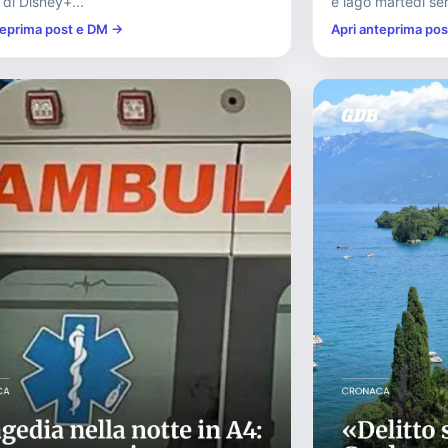
 di Disney+...
e lago martedì ser
teprima post e DM →
Apri anteprima po