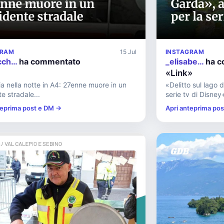
GRAM
15 Jul
INSTAGRAM
cch…
ha commentato
_elisabe…
ha c
«Link»
a nella notte in A4: 27enne muore in un
«Delitto sul lago d
te stradale...
serie tv di Disney+
teprima post e DM →
Apri anteprima po