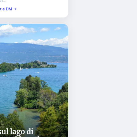
a...
st e DM →