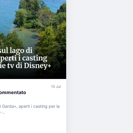
15 Jul
commentato
i Garda», aperti i casting per la
...