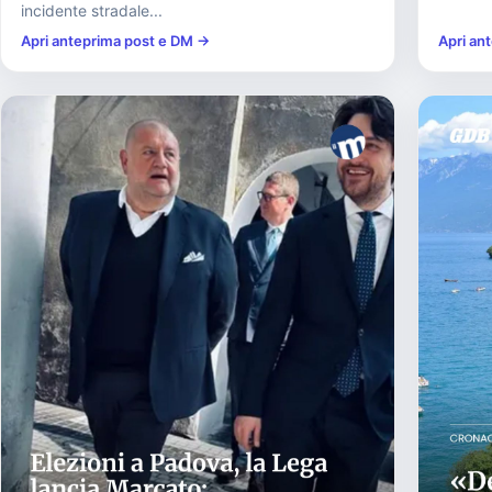
incidente stradale...
Apri anteprima post e DM →
Apri an