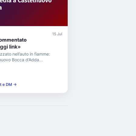
15 Jul
commentato
gi link»
zato nell’auto in fiamme:
nuovo Bocca d’Adda...
st e DM →