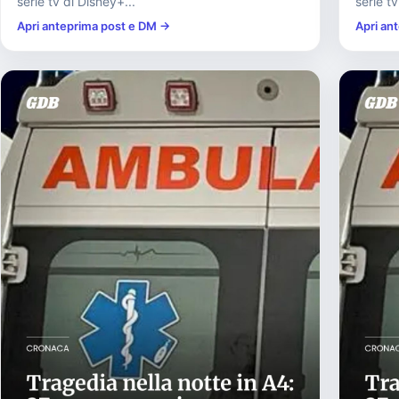
serie tv di Disney+...
serie tv
Apri anteprima post e DM →
Apri an