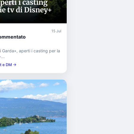
15 Jul
ommentato
i Garda», aperti i casting per la
...
st e DM →