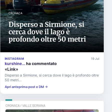
INSTAGRAM
19 Jul
kurshine…
ha commentato
«Link»
Disperso a Sirmione, si cerca dove il lago è profondo oltre
50 metri...
Apri anteprima post e DM →