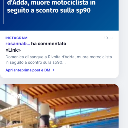
INSTAGRAM
19 Jul
rosannab…
ha commentato
«Link»
Domenica di sangue a Rivolta d’Adda, muore motociclista
in seguito a scontro sulla sp90...
Apri anteprima post e DM →