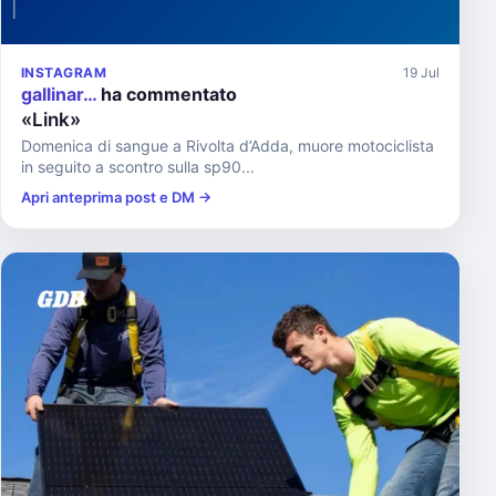
INSTAGRAM
19 Jul
gallinar…
ha commentato
«Link»
Domenica di sangue a Rivolta d’Adda, muore motociclista
in seguito a scontro sulla sp90...
Apri anteprima post e DM →