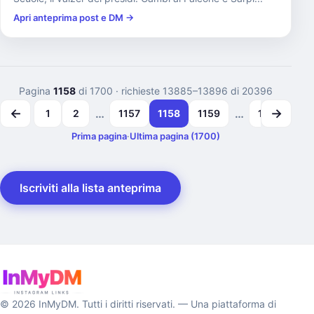
Apri anteprima post e DM →
Pagina
1158
di 1700
· richieste 13885–13896 di 20396
←
→
…
…
1
2
1157
1158
1159
1699
17
Prima pagina
·
Ultima pagina (1700)
Iscriviti alla lista anteprima
© 2026 InMyDM. Tutti i diritti riservati. — Una piattaforma di