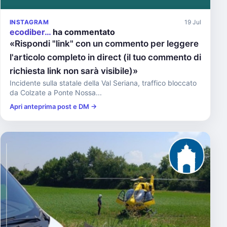
INSTAGRAM
19 Jul
ecodiber…
ha commentato
«Rispondi "link" con un commento per leggere
l'articolo completo in direct (il tuo commento di
richiesta link non sarà visibile)»
Incidente sulla statale della Val Seriana, traffico bloccato
da Colzate a Ponte Nossa...
Apri anteprima post e DM →