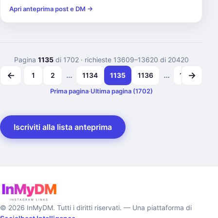
Apri anteprima post e DM →
Pagina
1135
di 1702
· richieste 13609–13620 di 20420
←
→
…
…
1
2
1134
1135
1136
1701
17
Prima pagina
·
Ultima pagina (1702)
Iscriviti alla lista anteprima
© 2026 InMyDM. Tutti i diritti riservati. — Una piattaforma di