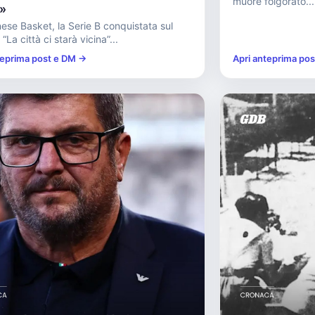
muore folgorato...
t»
se Basket, la Serie B conquistata sul
La città ci starà vicina”...
teprima post e DM →
Apri anteprima po