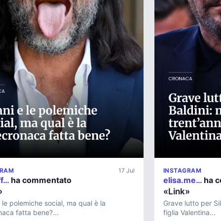
GRAM
17 Jul
INSTAGRAM
ff…
ha commentato
elisa.me…
ha 
»
«Link»
 le polemiche social, ma qual è la
Grave lutto per Sil
naca fatta bene?...
figlia Valentina...