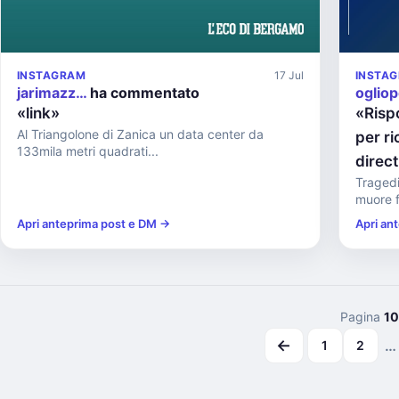
INSTAGRAM
17 Jul
INSTA
jarimazz…
ha commentato
oglio
«link»
«Risp
Al Triangolone di Zanica un data center da
per ri
133mila metri quadrati...
direc
Tragedi
muore f
Apri anteprima post e DM →
Apri an
Pagina
10
←
…
1
2