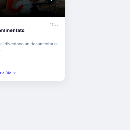
17 Jul
ommentato
adini diventano un documentario:
..
st e DM →