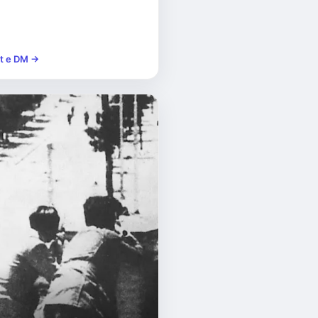
st e DM →