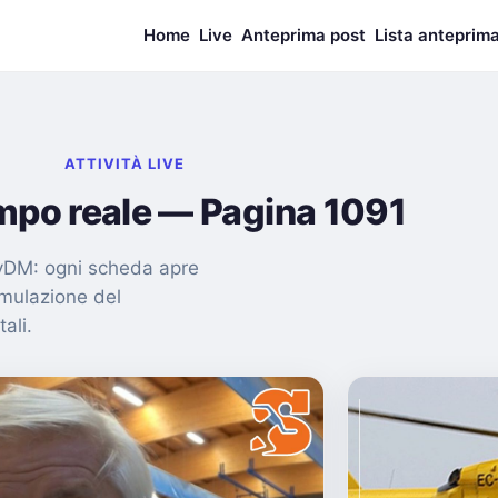
Home
Live
Anteprima post
Lista anteprim
ATTIVITÀ LIVE
empo reale — Pagina 1091
nMyDM: ogni scheda apre
imulazione del
tali.