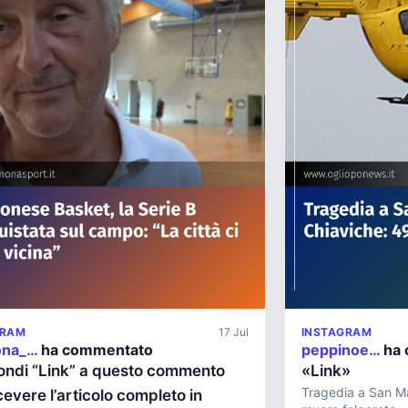
GRAM
17 Jul
INSTAGRAM
ona_…
ha commentato
peppinoe…
ha 
ondi “Link” a questo commento
«Link»
Tragedia a San M
cevere l’articolo completo in