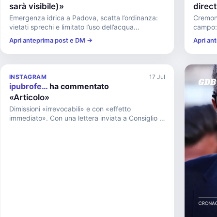
sarà visibile)»
direc
Emergenza idrica a Padova, scatta l’ordinanza:
Cremone
vietati sprechi e limitato l’uso dell’acqua
campo: “
potabile...
Apri anteprima post e DM →
Apri an
INSTAGRAM
17 Jul
ipubrofe…
ha commentato
«Articolo»
Dimissioni «irrevocabili» e con «effetto
immediato». Con una lettera inviata a Consiglio di
amministrazione, presidenza ...