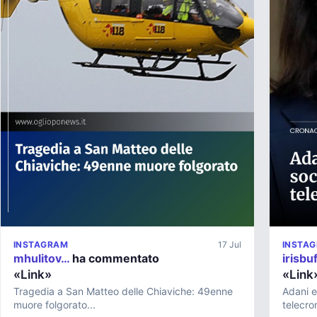
INSTAGRAM
17 Jul
INSTA
mhulitov…
ha commentato
irisbu
«Link»
«Link
Tragedia a San Matteo delle Chiaviche: 49enne
Adani e
muore folgorato...
telecro