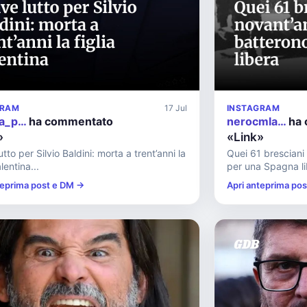
GRAM
17 Jul
INSTAGRAM
a_p…
ha commentato
nerocmla…
ha 
»
«Link»
tto per Silvio Baldini: morta a trent’anni la
Quei 61 bresciani 
alentina...
per una Spagna li
teprima post e DM →
Apri anteprima po