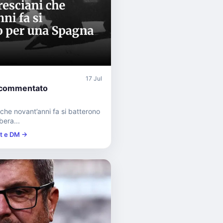
17 Jul
commentato
che novant’anni fa si batterono
bera...
st e DM →