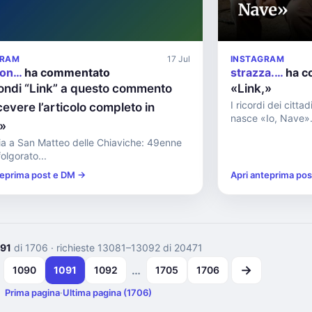
GRAM
17 Jul
INSTAGRAM
pon…
ha commentato
strazza.…
ha c
ondi “Link” a questo commento
«Link,»
I ricordi dei citt
cevere l’articolo completo in
nasce «Io, Nave».
t»
a a San Matteo delle Chiaviche: 49enne
olgorato...
teprima post e DM →
Apri anteprima po
91
di 1706
· richieste 13081–13092 di 20471
→
…
1090
1091
1092
1705
1706
Prima pagina
·
Ultima pagina (1706)