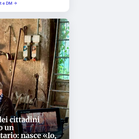
st e DM →