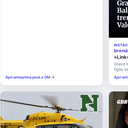
INSTA
brend
«Link
Grave lu
figlia V
Apri anteprima post e DM →
Apri an