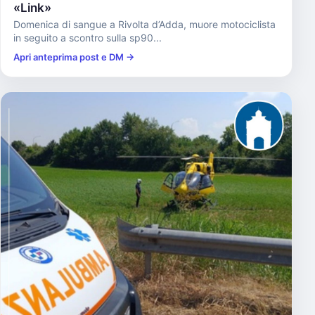
«Link»
Domenica di sangue a Rivolta d’Adda, muore motociclista
in seguito a scontro sulla sp90...
Apri anteprima post e DM →