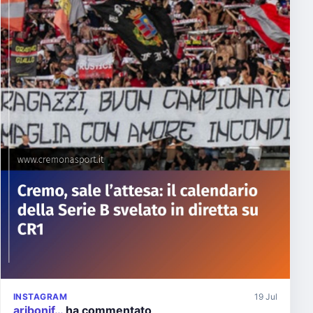
INSTAGRAM
19 Jul
aribonif…
ha commentato