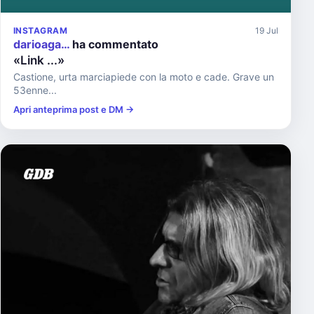
INSTAGRAM
19 Jul
darioaga…
ha commentato
«Link ...»
Castione, urta marciapiede con la moto e cade. Grave un
53enne...
Apri anteprima post e DM →