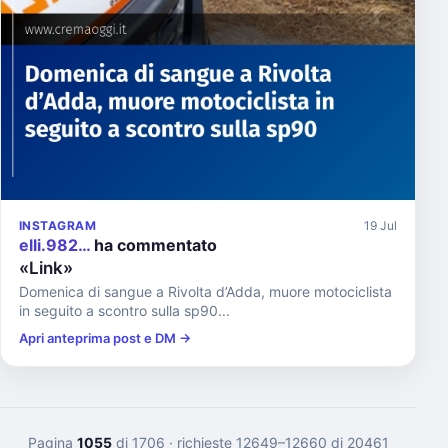
INSTAGRAM
19 Jul
elli.982…
ha commentato
«Link»
Domenica di sangue a Rivolta d’Adda, muore motociclista
in seguito a scontro sulla sp90...
Apri anteprima post e DM →
Pagina
1055
di 1706
· richieste 12649–12660 di 20461