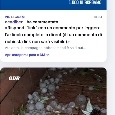
INSTAGRAM
19 Jul
ecodiber…
ha commentato
«Rispondi "link" con un commento per leggere
l'articolo completo in direct (il tuo commento di
richiesta link non sarà visibile)»
Atalanta, la campagna abbonamenti è sold out...
Apri anteprima post e DM →