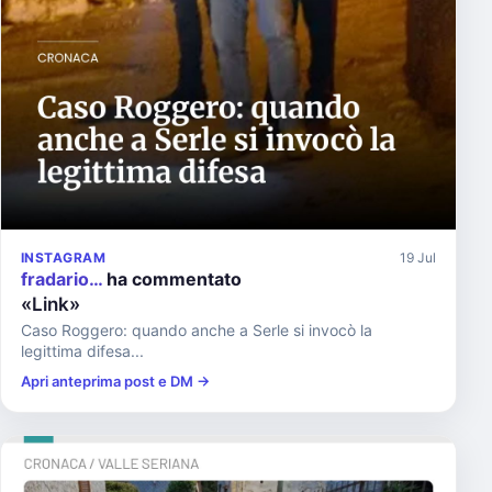
INSTAGRAM
19 Jul
fradario…
ha commentato
«Link»
Caso Roggero: quando anche a Serle si invocò la
legittima difesa...
Apri anteprima post e DM →