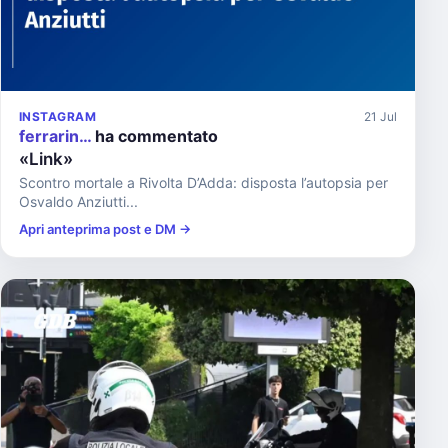
INSTAGRAM
21 Jul
ferrarin…
ha commentato
«Link»
Scontro mortale a Rivolta D’Adda: disposta l’autopsia per
Osvaldo Anziutti...
Apri anteprima post e DM →