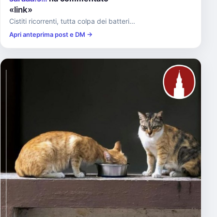
«link»
Cistiti ricorrenti, tutta colpa dei batteri...
Apri anteprima post e DM →