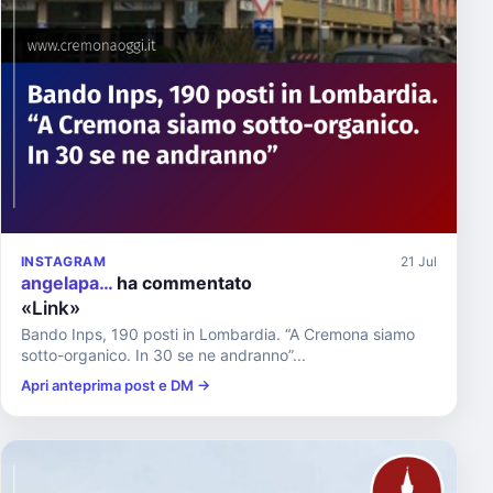
INSTAGRAM
21 Jul
angelapa…
ha commentato
«Link»
Bando Inps, 190 posti in Lombardia. “A Cremona siamo
sotto-organico. In 30 se ne andranno”...
Apri anteprima post e DM →