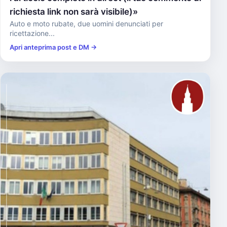
richiesta link non sarà visibile)»
Auto e moto rubate, due uomini denunciati per
ricettazione...
Apri anteprima post e DM →