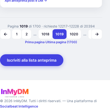
Apri anteprima post e DM →
Pagina
1019
di 1700
· richieste 12217–12228 di 20394
←
→
…
…
1
2
1018
1019
1020
1699
1
Prima pagina
·
Ultima pagina (1700)
Iscriviti alla lista anteprima
© 2026 InMyDM. Tutti i diritti riservati. — Una piattaforma di
Socialbeat Intelligence