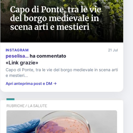
INSTAGRAM
21 Jul
peselisa…
ha commentato
«Link grazie»
Capo di Ponte, tra le vie del borgo medievale in scena arti
e mestieri...
Apri anteprima post e DM →