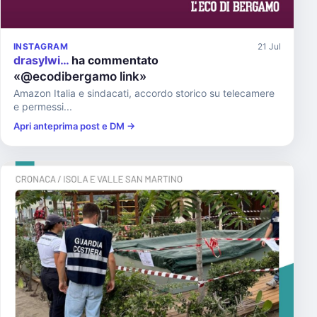
INSTAGRAM
21 Jul
drasylwi…
ha commentato
«@ecodibergamo link»
Amazon Italia e sindacati, accordo storico su telecamere
e permessi...
Apri anteprima post e DM →