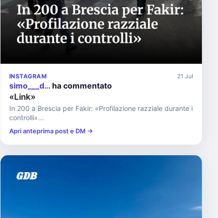
INSTAGRAM
21 Jul
simo___d…
ha commentato
«Link»
In 200 a Brescia per Fakir: «Profilazione razziale durante i
controlli»...
Apri anteprima post e DM →