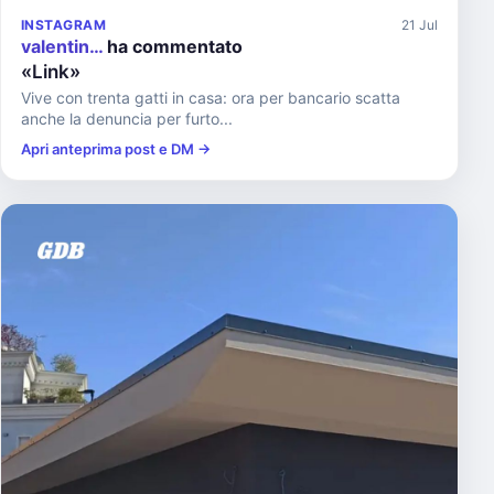
INSTAGRAM
21 Jul
valentin…
ha commentato
«Link»
Vive con trenta gatti in casa: ora per bancario scatta
anche la denuncia per furto...
Apri anteprima post e DM →