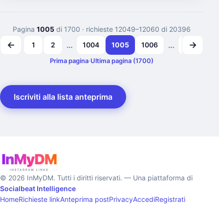
Pagina
1005
di 1700
· richieste 12049–12060 di 20396
←
→
…
…
1
2
1004
1005
1006
1699
1
Prima pagina
·
Ultima pagina (1700)
Iscriviti alla lista anteprima
© 2026 InMyDM. Tutti i diritti riservati. — Una piattaforma di
Socialbeat Intelligence
Home
Richieste link
Anteprima post
Privacy
Accedi
Registrati