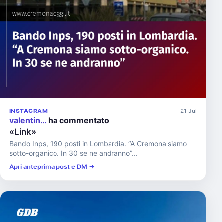
INSTAGRAM
21 Jul
valentin…
ha commentato
«Link»
Bando Inps, 190 posti in Lombardia. “A Cremona siamo
sotto-organico. In 30 se ne andranno”...
Apri anteprima post e DM →