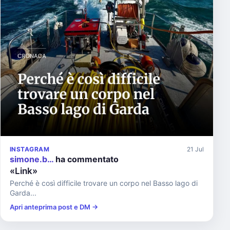
INSTAGRAM
21 Jul
simone.b…
ha commentato
«Link»
Perché è così difficile trovare un corpo nel Basso lago di
Garda...
Apri anteprima post e DM →