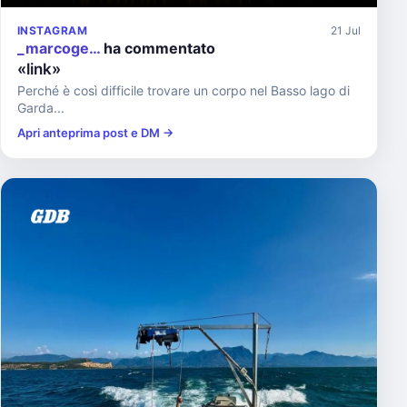
INSTAGRAM
21 Jul
_marcoge…
ha commentato
«link»
Perché è così difficile trovare un corpo nel Basso lago di
Garda...
Apri anteprima post e DM →