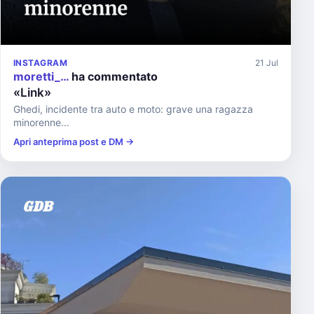
INSTAGRAM
21 Jul
moretti_…
ha commentato
«Link»
Ghedi, incidente tra auto e moto: grave una ragazza
minorenne...
Apri anteprima post e DM →